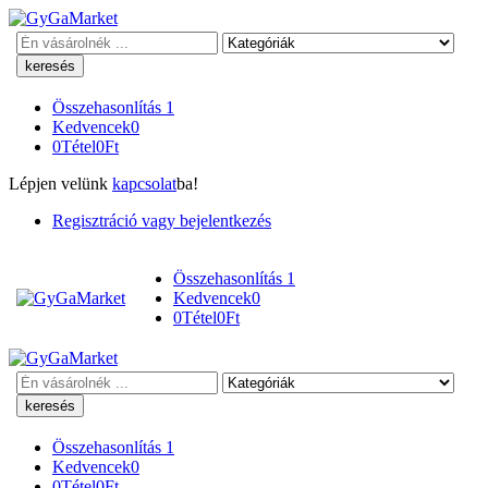
Keresés
Összehasonlítás
1
Kedvencek
0
0
Tétel
0
Ft
Lépjen velünk
kapcsolat
ba!
Regisztráció vagy bejelentkezés
Összehasonlítás
1
Kedvencek
0
0
Tétel
0
Ft
Keresés
Összehasonlítás
1
Kedvencek
0
0
Tétel
0
Ft