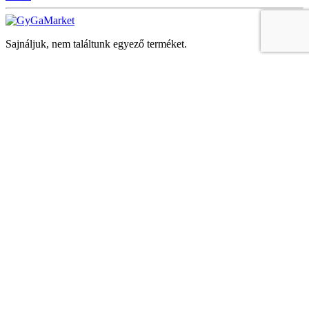
Sajnáljuk, nem találtunk egyező terméket.
Keresés
Navigáció
Fiók
Regisztráció vagy bejelentkezés
KOSÁR
Bezár
KEDVENCEK
Bezár
Megtekintve
LEGUTÓBB MEGTEKINTETT