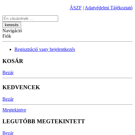
ÁSZF
|
Adatvédelmi Tájékoztató
Keresés
Navigáció
Fiók
Regisztráció vagy bejelentkezés
KOSÁR
Bezár
KEDVENCEK
Bezár
Megtekintve
LEGUTÓBB MEGTEKINTETT
Bezár