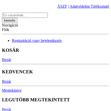
ÁSZF
|
Adatvédelmi Tájékoztató
Keresés
Navigáció
Fiók
Regisztráció vagy bejelentkezés
KOSÁR
Bezár
KEDVENCEK
Bezár
Megtekintve
LEGUTÓBB MEGTEKINTETT
Bezár