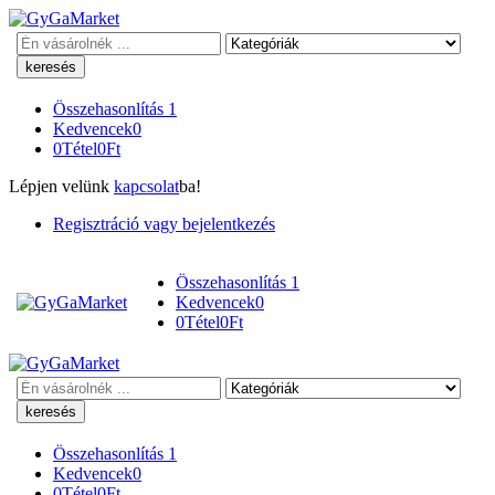
Keresés
Összehasonlítás
1
Kedvencek
0
0
Tétel
0
Ft
Lépjen velünk
kapcsolat
ba!
Regisztráció vagy bejelentkezés
Összehasonlítás
1
Kedvencek
0
0
Tétel
0
Ft
Keresés
Összehasonlítás
1
Kedvencek
0
0
Tétel
0
Ft