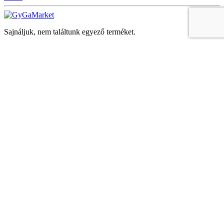
Sajnáljuk, nem találtunk egyező terméket.
Keresés
Navigáció
Fiók
Regisztráció vagy bejelentkezés
KOSÁR
Bezár
KEDVENCEK
Bezár
Megtekintve
LEGUTÓBB MEGTEKINTETT