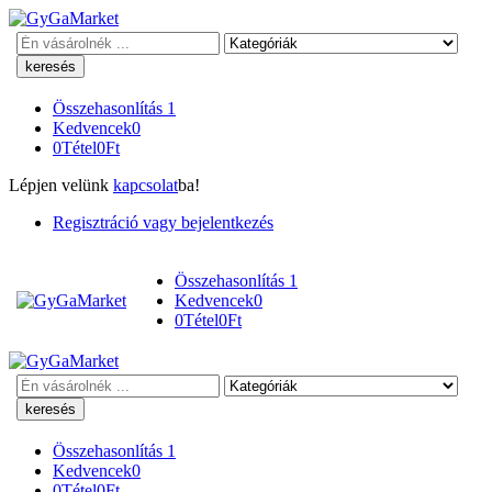
Keresés
Összehasonlítás
1
Kedvencek
0
0
Tétel
0
Ft
Lépjen velünk
kapcsolat
ba!
Regisztráció vagy bejelentkezés
Összehasonlítás
1
Kedvencek
0
0
Tétel
0
Ft
Keresés
Összehasonlítás
1
Kedvencek
0
0
Tétel
0
Ft