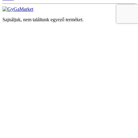
Sajnáljuk, nem találtunk egyező terméket.
Keresés
Navigáció
Fiók
Regisztráció vagy bejelentkezés
KOSÁR
Bezár
KEDVENCEK
Bezár
Megtekintve
LEGUTÓBB MEGTEKINTETT