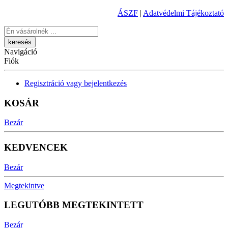
ÁSZF
|
Adatvédelmi Tájékoztató
Keresés
Navigáció
Fiók
Regisztráció vagy bejelentkezés
KOSÁR
Bezár
KEDVENCEK
Bezár
Megtekintve
LEGUTÓBB MEGTEKINTETT
Bezár