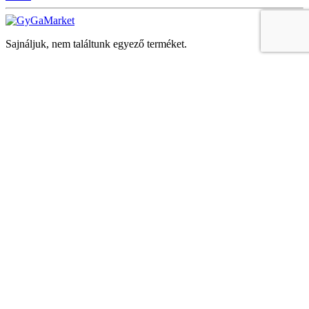
Sajnáljuk, nem találtunk egyező terméket.
Keresés
Navigáció
Fiók
Regisztráció vagy bejelentkezés
KOSÁR
Bezár
KEDVENCEK
Bezár
Megtekintve
LEGUTÓBB MEGTEKINTETT