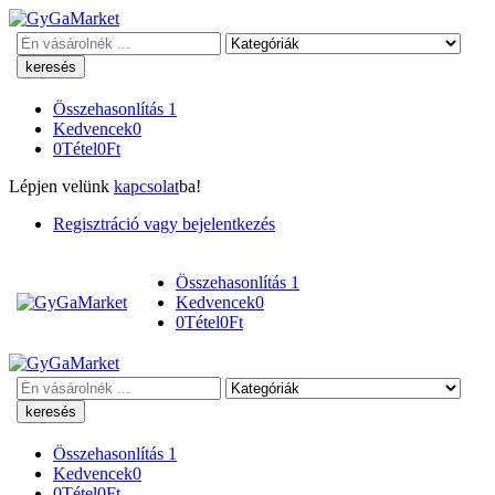
Keresés
Összehasonlítás
1
Kedvencek
0
0
Tétel
0
Ft
Lépjen velünk
kapcsolat
ba!
Regisztráció vagy bejelentkezés
Összehasonlítás
1
Kedvencek
0
0
Tétel
0
Ft
Keresés
Összehasonlítás
1
Kedvencek
0
0
Tétel
0
Ft