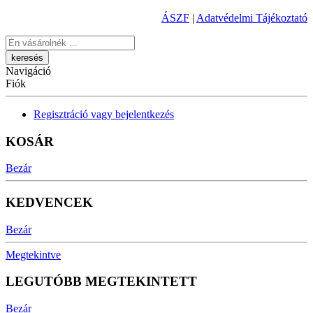
ÁSZF
|
Adatvédelmi Tájékoztató
Keresés
Navigáció
Fiók
Regisztráció vagy bejelentkezés
KOSÁR
Bezár
KEDVENCEK
Bezár
Megtekintve
LEGUTÓBB MEGTEKINTETT
Bezár