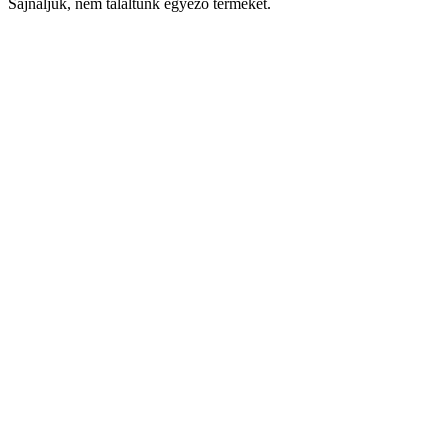
Sajnáljuk, nem találtunk egyező terméket.
Keresés
Navigáció
Fiók
Regisztráció vagy bejelentkezés
KOSÁR
Bezár
KEDVENCEK
Bezár
Megtekintve
LEGUTÓBB MEGTEKINTETT
Bezár