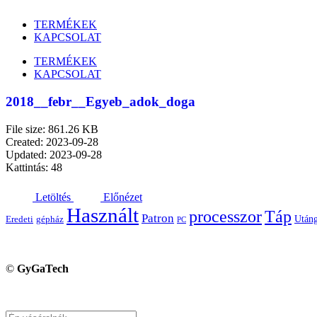
TERMÉKEK
KAPCSOLAT
TERMÉKEK
KAPCSOLAT
2018__febr__Egyeb_adok_doga
File size: 861.26 KB
Created: 2023-09-28
Updated: 2023-09-28
Kattintás: 48
Letöltés
Előnézet
Használt
processzor
Táp
Patron
Utáng
Eredeti
gépház
PC
©
GyGaTech
Keresés