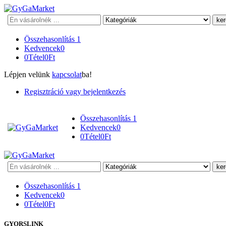
Keresés
Összehasonlítás
1
Kedvencek
0
0
Tétel
0
Ft
Lépjen velünk
kapcsolat
ba!
Regisztráció vagy bejelentkezés
Összehasonlítás
1
Kedvencek
0
0
Tétel
0
Ft
Keresés
Összehasonlítás
1
Kedvencek
0
0
Tétel
0
Ft
GYORSLINK