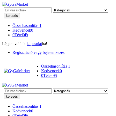
Keresés
Összehasonlítás
1
Kedvencek
0
0
Tétel
0
Ft
Lépjen velünk
kapcsolat
ba!
Regisztráció vagy bejelentkezés
Összehasonlítás
1
Kedvencek
0
0
Tétel
0
Ft
Keresés
Összehasonlítás
1
Kedvencek
0
0
Tétel
0
Ft