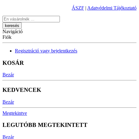
ÁSZF
|
Adatvédelmi Tájékoztató
Keresés
Navigáció
Fiók
Regisztráció vagy bejelentkezés
KOSÁR
Bezár
KEDVENCEK
Bezár
Megtekintve
LEGUTÓBB MEGTEKINTETT
Bezár