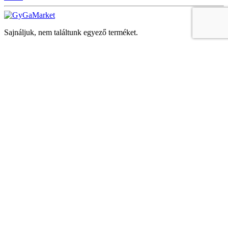
Sajnáljuk, nem találtunk egyező terméket.
Keresés
Navigáció
Fiók
Regisztráció vagy bejelentkezés
KOSÁR
Bezár
KEDVENCEK
Bezár
Megtekintve
LEGUTÓBB MEGTEKINTETT