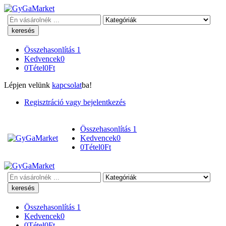
Keresés
Összehasonlítás
1
Kedvencek
0
0
Tétel
0
Ft
Lépjen velünk
kapcsolat
ba!
Regisztráció vagy bejelentkezés
Összehasonlítás
1
Kedvencek
0
0
Tétel
0
Ft
Keresés
Összehasonlítás
1
Kedvencek
0
0
Tétel
0
Ft