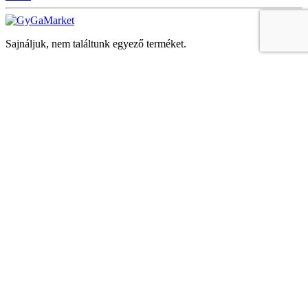
Sajnáljuk, nem találtunk egyező terméket.
Keresés
Navigáció
Fiók
Regisztráció vagy bejelentkezés
KOSÁR
Bezár
KEDVENCEK
Bezár
Megtekintve
LEGUTÓBB MEGTEKINTETT