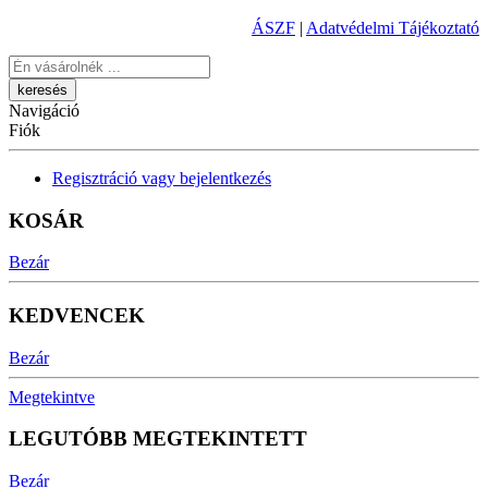
ÁSZF
|
Adatvédelmi Tájékoztató
Keresés
Navigáció
Fiók
Regisztráció vagy bejelentkezés
KOSÁR
Bezár
KEDVENCEK
Bezár
Megtekintve
LEGUTÓBB MEGTEKINTETT
Bezár