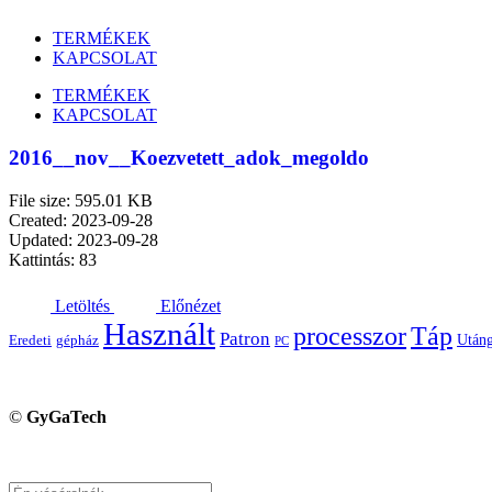
TERMÉKEK
KAPCSOLAT
TERMÉKEK
KAPCSOLAT
2016__nov__Koezvetett_adok_megoldo
File size: 595.01 KB
Created: 2023-09-28
Updated: 2023-09-28
Kattintás: 83
Letöltés
Előnézet
Használt
processzor
Táp
Patron
Utáng
Eredeti
gépház
PC
©
GyGaTech
Keresés