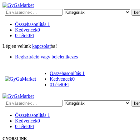
Keresés
Összehasonlítás
1
Kedvencek
0
0
Tétel
0
Ft
Lépjen velünk
kapcsolat
ba!
Regisztráció vagy bejelentkezés
Összehasonlítás
1
Kedvencek
0
0
Tétel
0
Ft
Keresés
Összehasonlítás
1
Kedvencek
0
0
Tétel
0
Ft
GYORSLINK