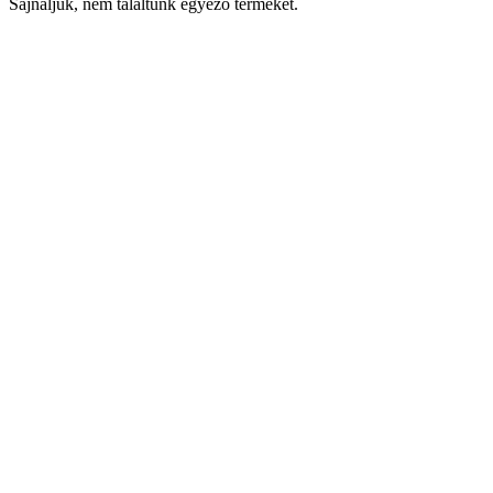
Sajnáljuk, nem találtunk egyező terméket.
Keresés
Navigáció
Fiók
Regisztráció vagy bejelentkezés
KOSÁR
Bezár
KEDVENCEK
Bezár
Megtekintve
LEGUTÓBB MEGTEKINTETT
Bezár