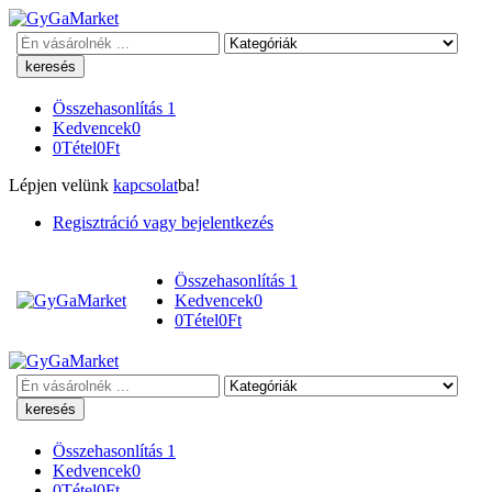
Keresés
Összehasonlítás
1
Kedvencek
0
0
Tétel
0
Ft
Lépjen velünk
kapcsolat
ba!
Regisztráció vagy bejelentkezés
Összehasonlítás
1
Kedvencek
0
0
Tétel
0
Ft
Keresés
Összehasonlítás
1
Kedvencek
0
0
Tétel
0
Ft