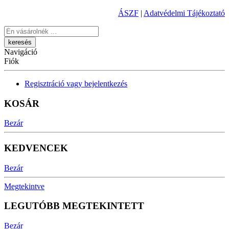
ÁSZF
|
Adatvédelmi Tájékoztató
Keresés
Navigáció
Fiók
Regisztráció vagy bejelentkezés
KOSÁR
Bezár
KEDVENCEK
Bezár
Megtekintve
LEGUTÓBB MEGTEKINTETT
Bezár