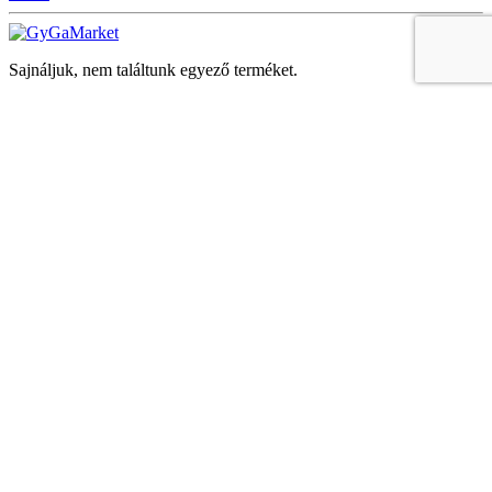
Sajnáljuk, nem találtunk egyező terméket.
Keresés
Navigáció
Fiók
Regisztráció vagy bejelentkezés
KOSÁR
Bezár
KEDVENCEK
Bezár
Megtekintve
LEGUTÓBB MEGTEKINTETT