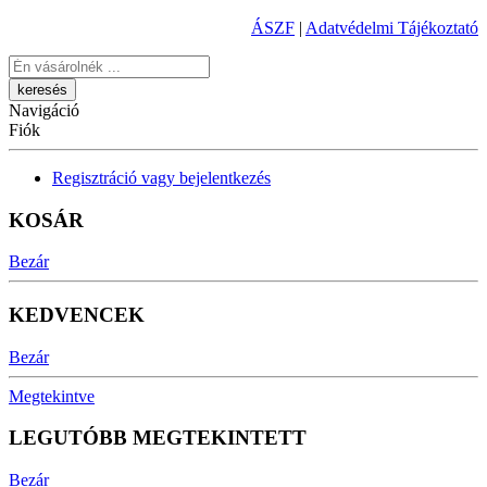
ÁSZF
|
Adatvédelmi Tájékoztató
Keresés
Navigáció
Fiók
Regisztráció vagy bejelentkezés
KOSÁR
Bezár
KEDVENCEK
Bezár
Megtekintve
LEGUTÓBB MEGTEKINTETT
Bezár