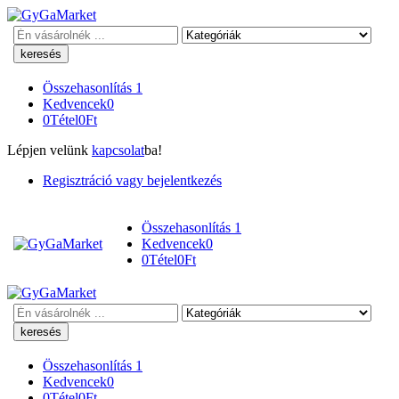
Keresés
Összehasonlítás
1
Kedvencek
0
0
Tétel
0
Ft
Lépjen velünk
kapcsolat
ba!
Regisztráció vagy bejelentkezés
Összehasonlítás
1
Kedvencek
0
0
Tétel
0
Ft
Keresés
Összehasonlítás
1
Kedvencek
0
0
Tétel
0
Ft