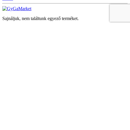
Sajnáljuk, nem találtunk egyező terméket.
Keresés
Navigáció
Fiók
Regisztráció vagy bejelentkezés
KOSÁR
Bezár
KEDVENCEK
Bezár
Megtekintve
LEGUTÓBB MEGTEKINTETT