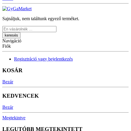
Sajnáljuk, nem találtunk egyező terméket.
Keresés
Navigáció
Fiók
Regisztráció vagy bejelentkezés
KOSÁR
Bezár
KEDVENCEK
Bezár
Megtekintve
LEGUTÓBB MEGTEKINTETT