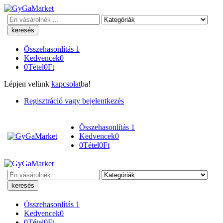
Keresés
Összehasonlítás
1
Kedvencek
0
0
Tétel
0
Ft
Lépjen velünk
kapcsolat
ba!
Regisztráció vagy bejelentkezés
Összehasonlítás
1
Kedvencek
0
0
Tétel
0
Ft
Keresés
Összehasonlítás
1
Kedvencek
0
0
Tétel
0
Ft