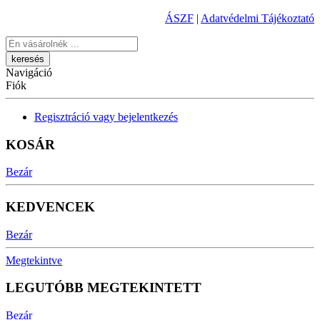
ÁSZF
|
Adatvédelmi Tájékoztató
Keresés
Navigáció
Fiók
Regisztráció vagy bejelentkezés
KOSÁR
Bezár
KEDVENCEK
Bezár
Megtekintve
LEGUTÓBB MEGTEKINTETT
Bezár