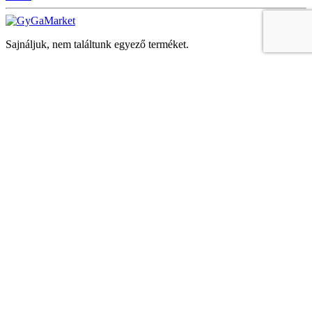
Sajnáljuk, nem találtunk egyező terméket.
Keresés
Navigáció
Fiók
Regisztráció vagy bejelentkezés
KOSÁR
Bezár
KEDVENCEK
Bezár
Megtekintve
LEGUTÓBB MEGTEKINTETT