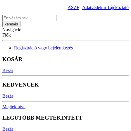
ÁSZF
|
Adatvédelmi Tájékoztató
Keresés
Navigáció
Fiók
Regisztráció vagy bejelentkezés
KOSÁR
Bezár
KEDVENCEK
Bezár
Megtekintve
LEGUTÓBB MEGTEKINTETT
Bezár