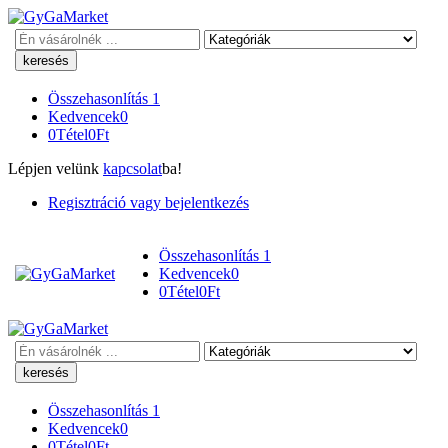
Keresés
Összehasonlítás
1
Kedvencek
0
0
Tétel
0
Ft
Lépjen velünk
kapcsolat
ba!
Regisztráció vagy bejelentkezés
Összehasonlítás
1
Kedvencek
0
0
Tétel
0
Ft
Keresés
Összehasonlítás
1
Kedvencek
0
0
Tétel
0
Ft