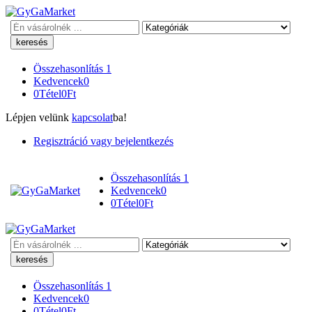
Keresés
Összehasonlítás
1
Kedvencek
0
0
Tétel
0
Ft
Lépjen velünk
kapcsolat
ba!
Regisztráció vagy bejelentkezés
Összehasonlítás
1
Kedvencek
0
0
Tétel
0
Ft
Keresés
Összehasonlítás
1
Kedvencek
0
0
Tétel
0
Ft