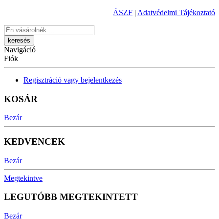
ÁSZF
|
Adatvédelmi Tájékoztató
Keresés
Navigáció
Fiók
Regisztráció vagy bejelentkezés
KOSÁR
Bezár
KEDVENCEK
Bezár
Megtekintve
LEGUTÓBB MEGTEKINTETT
Bezár