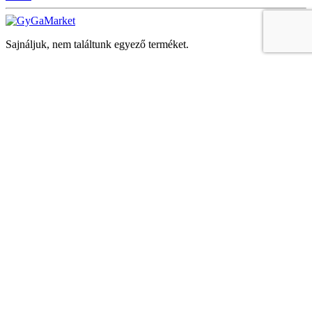
Sajnáljuk, nem találtunk egyező terméket.
Keresés
Navigáció
Fiók
Regisztráció vagy bejelentkezés
KOSÁR
Bezár
KEDVENCEK
Bezár
Megtekintve
LEGUTÓBB MEGTEKINTETT