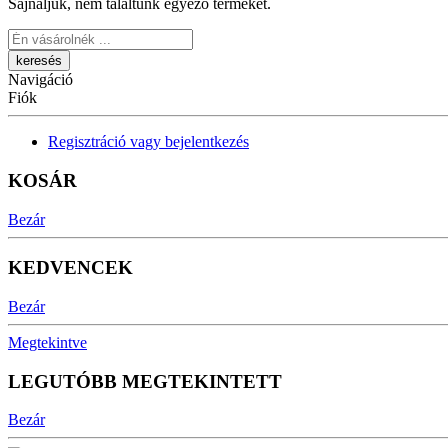
Sajnáljuk, nem találtunk egyező terméket.
Keresés
Navigáció
Fiók
Regisztráció vagy bejelentkezés
KOSÁR
Bezár
KEDVENCEK
Bezár
Megtekintve
LEGUTÓBB MEGTEKINTETT
Bezár