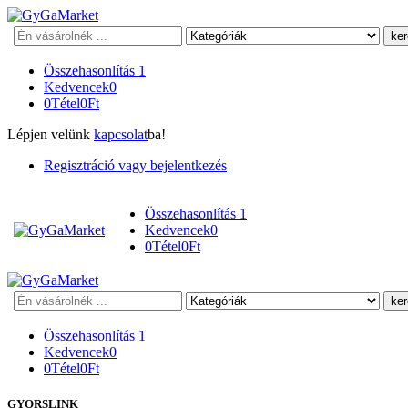
Keresés
Összehasonlítás
1
Kedvencek
0
0
Tétel
0
Ft
Lépjen velünk
kapcsolat
ba!
Regisztráció vagy bejelentkezés
Összehasonlítás
1
Kedvencek
0
0
Tétel
0
Ft
Keresés
Összehasonlítás
1
Kedvencek
0
0
Tétel
0
Ft
GYORSLINK