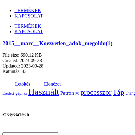
TERMÉKEK
KAPCSOLAT
TERMÉKEK
KAPCSOLAT
2015__marc__Koezvetlen_adok_megoldo(1)
File size: 690.12 KB
Created: 2023-09-28
Updated: 2023-09-28
Kattintás: 43
Letöltés
Előnézet
Használt
processzor
Táp
Patron
Utáng
Eredeti
gépház
PC
©
GyGaTech
Keresés