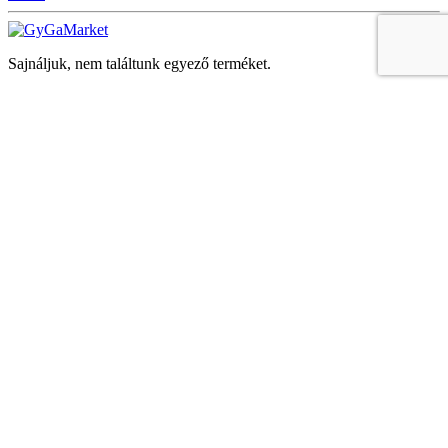
Sajnáljuk, nem találtunk egyező terméket.
Keresés
Navigáció
Fiók
Regisztráció vagy bejelentkezés
KOSÁR
Bezár
KEDVENCEK
Bezár
Megtekintve
LEGUTÓBB MEGTEKINTETT