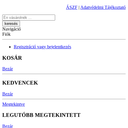
ÁSZF
|
Adatvédelmi Tájékoztató
Keresés
Navigáció
Fiók
Regisztráció vagy bejelentkezés
KOSÁR
Bezár
KEDVENCEK
Bezár
Megtekintve
LEGUTÓBB MEGTEKINTETT
Bezár