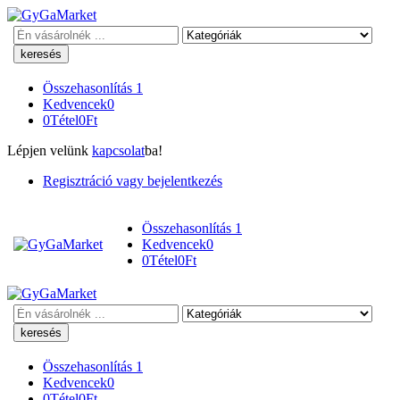
Keresés
Összehasonlítás
1
Kedvencek
0
0
Tétel
0
Ft
Lépjen velünk
kapcsolat
ba!
Regisztráció vagy bejelentkezés
Összehasonlítás
1
Kedvencek
0
0
Tétel
0
Ft
Keresés
Összehasonlítás
1
Kedvencek
0
0
Tétel
0
Ft