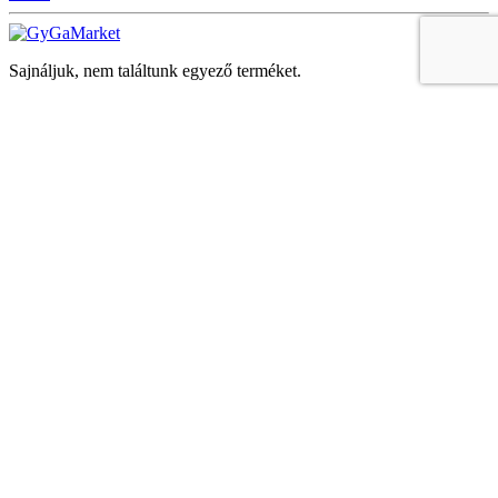
Sajnáljuk, nem találtunk egyező terméket.
Keresés
Navigáció
Fiók
Regisztráció vagy bejelentkezés
KOSÁR
Bezár
KEDVENCEK
Bezár
Megtekintve
LEGUTÓBB MEGTEKINTETT