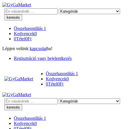
Keresés
Összehasonlítás
1
Kedvencek
0
0
Tétel
0
Ft
Lépjen velünk
kapcsolat
ba!
Regisztráció vagy bejelentkezés
Összehasonlítás
1
Kedvencek
0
0
Tétel
0
Ft
Keresés
Összehasonlítás
1
Kedvencek
0
0
Tétel
0
Ft