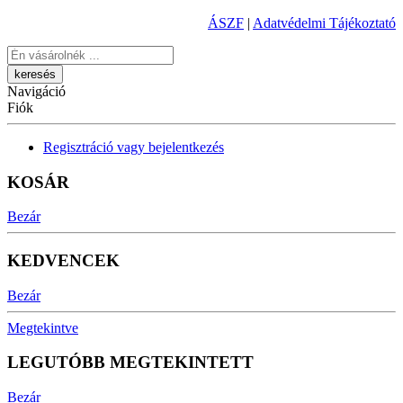
ÁSZF
|
Adatvédelmi Tájékoztató
Keresés
Navigáció
Fiók
Regisztráció vagy bejelentkezés
KOSÁR
Bezár
KEDVENCEK
Bezár
Megtekintve
LEGUTÓBB MEGTEKINTETT
Bezár