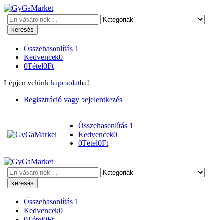
Keresés
Összehasonlítás
1
Kedvencek
0
0
Tétel
0
Ft
Lépjen velünk
kapcsolat
ba!
Regisztráció vagy bejelentkezés
Összehasonlítás
1
Kedvencek
0
0
Tétel
0
Ft
Keresés
Összehasonlítás
1
Kedvencek
0
0
Tétel
0
Ft