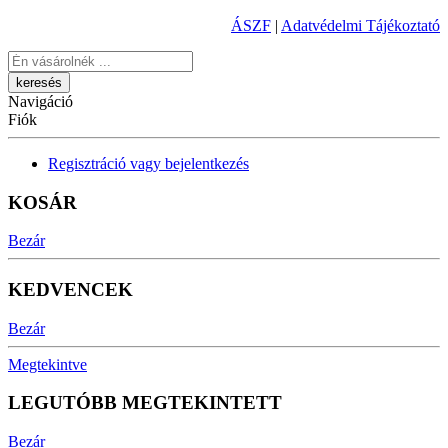
ÁSZF
|
Adatvédelmi Tájékoztató
Keresés
Navigáció
Fiók
Regisztráció vagy bejelentkezés
KOSÁR
Bezár
KEDVENCEK
Bezár
Megtekintve
LEGUTÓBB MEGTEKINTETT
Bezár