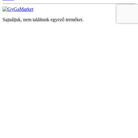
Sajnáljuk, nem találtunk egyező terméket.
Keresés
Navigáció
Fiók
Regisztráció vagy bejelentkezés
KOSÁR
Bezár
KEDVENCEK
Bezár
Megtekintve
LEGUTÓBB MEGTEKINTETT