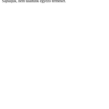
Sajnáljuk, nem találtunk egyező terméket.
Keresés
Navigáció
Fiók
Regisztráció vagy bejelentkezés
KOSÁR
Bezár
KEDVENCEK
Bezár
Megtekintve
LEGUTÓBB MEGTEKINTETT
Bezár