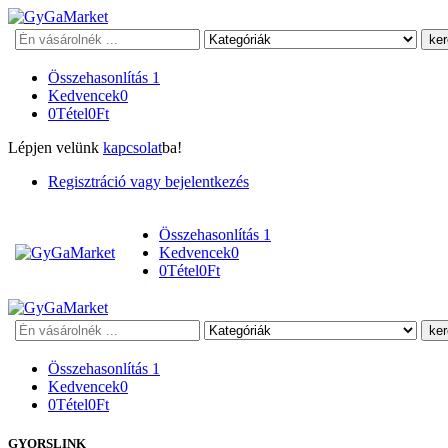
Keresés
Összehasonlítás
1
Kedvencek
0
0
Tétel
0
Ft
Lépjen velünk
kapcsolat
ba!
Regisztráció vagy bejelentkezés
Összehasonlítás
1
Kedvencek
0
0
Tétel
0
Ft
Keresés
Összehasonlítás
1
Kedvencek
0
0
Tétel
0
Ft
GYORSLINK