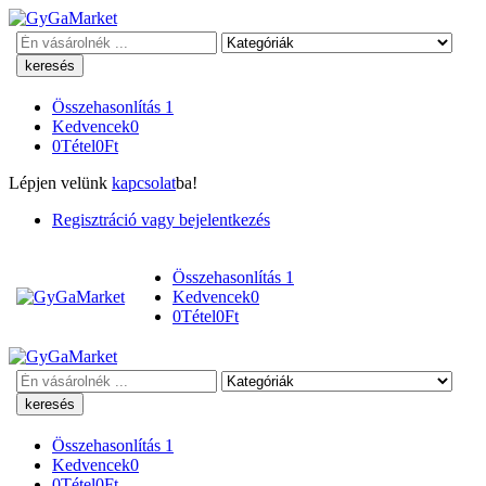
Keresés
Összehasonlítás
1
Kedvencek
0
0
Tétel
0
Ft
Lépjen velünk
kapcsolat
ba!
Regisztráció vagy bejelentkezés
Összehasonlítás
1
Kedvencek
0
0
Tétel
0
Ft
Keresés
Összehasonlítás
1
Kedvencek
0
0
Tétel
0
Ft