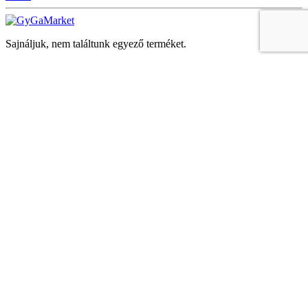
Sajnáljuk, nem találtunk egyező terméket.
Keresés
Navigáció
Fiók
Regisztráció vagy bejelentkezés
KOSÁR
Bezár
KEDVENCEK
Bezár
Megtekintve
LEGUTÓBB MEGTEKINTETT