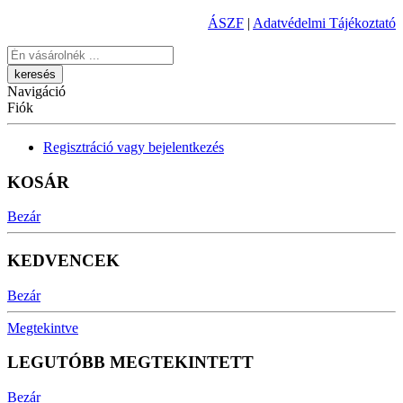
ÁSZF
|
Adatvédelmi Tájékoztató
Keresés
Navigáció
Fiók
Regisztráció vagy bejelentkezés
KOSÁR
Bezár
KEDVENCEK
Bezár
Megtekintve
LEGUTÓBB MEGTEKINTETT
Bezár