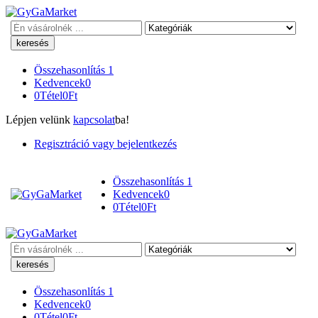
Keresés
Összehasonlítás
1
Kedvencek
0
0
Tétel
0
Ft
Lépjen velünk
kapcsolat
ba!
Regisztráció vagy bejelentkezés
Összehasonlítás
1
Kedvencek
0
0
Tétel
0
Ft
Keresés
Összehasonlítás
1
Kedvencek
0
0
Tétel
0
Ft