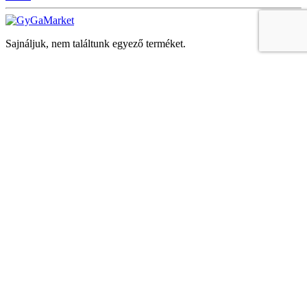
Sajnáljuk, nem találtunk egyező terméket.
Keresés
Navigáció
Fiók
Regisztráció vagy bejelentkezés
KOSÁR
Bezár
KEDVENCEK
Bezár
Megtekintve
LEGUTÓBB MEGTEKINTETT