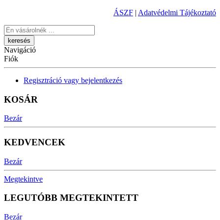
ÁSZF
|
Adatvédelmi Tájékoztató
Keresés
Navigáció
Fiók
Regisztráció vagy bejelentkezés
KOSÁR
Bezár
KEDVENCEK
Bezár
Megtekintve
LEGUTÓBB MEGTEKINTETT
Bezár