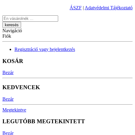
ÁSZF
|
Adatvédelmi Tájékoztató
Keresés
Navigáció
Fiók
Regisztráció vagy bejelentkezés
KOSÁR
Bezár
KEDVENCEK
Bezár
Megtekintve
LEGUTÓBB MEGTEKINTETT
Bezár