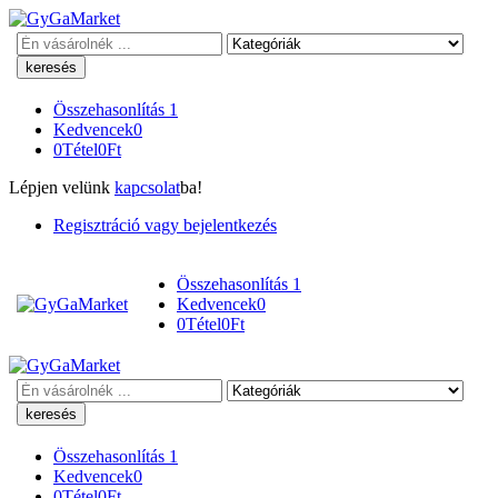
Keresés
Összehasonlítás
1
Kedvencek
0
0
Tétel
0
Ft
Lépjen velünk
kapcsolat
ba!
Regisztráció vagy bejelentkezés
Összehasonlítás
1
Kedvencek
0
0
Tétel
0
Ft
Keresés
Összehasonlítás
1
Kedvencek
0
0
Tétel
0
Ft