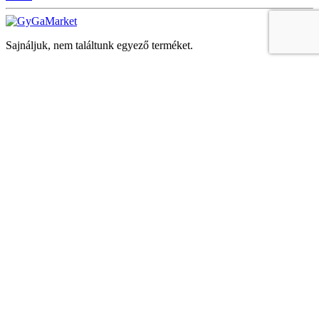
Sajnáljuk, nem találtunk egyező terméket.
Keresés
Navigáció
Fiók
Regisztráció vagy bejelentkezés
KOSÁR
Bezár
KEDVENCEK
Bezár
Megtekintve
LEGUTÓBB MEGTEKINTETT