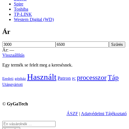
Spire
Toshiba
TP-LINK
Western Digital (WD)
Ár
Szűrés
Ár:
—
Visszaállítás
Egy termék se felelt meg a keresésnek.
Használt
processzor
Táp
Patron
Eredeti
gépház
PC
Utángyártott
©
GyGaTech
ÁSZF
|
Adatvédelmi Tájékoztató
Keresés