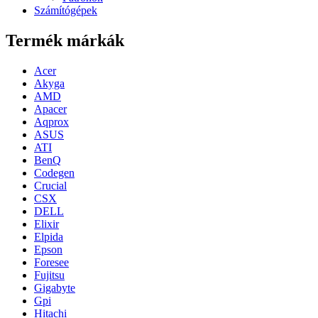
Számítógépek
Termék márkák
Acer
Akyga
AMD
Apacer
Aqprox
ASUS
ATI
BenQ
Codegen
Crucial
CSX
DELL
Elixir
Elpida
Epson
Foresee
Fujitsu
Gigabyte
Gpi
Hitachi