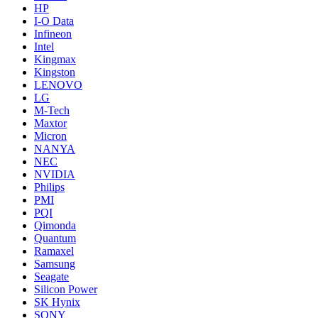
HP
I-O Data
Infineon
Intel
Kingmax
Kingston
LENOVO
LG
M-Tech
Maxtor
Micron
NANYA
NEC
NVIDIA
Philips
PMI
PQI
Qimonda
Quantum
Ramaxel
Samsung
Seagate
Silicon Power
SK Hynix
SONY