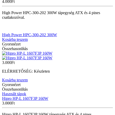
4.000
Ft
High Power HPC-300-202 300W tápegység ATX és 4 pines
csatlakozóval.
High Power HPC-300-202 300W
Kosárba teszem
Gyorsnézet
Összehasonlítás
3.000
Ft
ELÉRHETŐSÉG:
Készleten
Kosárba teszem
Gyorsnézet
Összehasonlítás
Használt tápok
Hipro HP-L 1607F3P 160W
3.000
Ft
Hipro HP-L 1607F3P 160W tápegység ATX és 4 pines