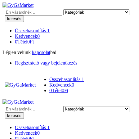
Keresés
Összehasonlítás
1
Kedvencek
0
0
Tétel
0
Ft
Lépjen velünk
kapcsolat
ba!
Regisztráció vagy bejelentkezés
Összehasonlítás
1
Kedvencek
0
0
Tétel
0
Ft
Keresés
Összehasonlítás
1
Kedvencek
0
0
Tétel
0
Ft