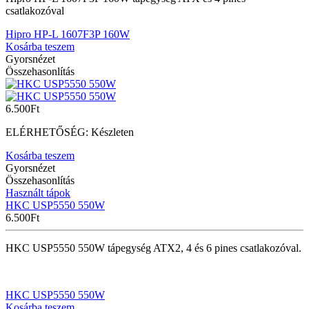
csatlakozóval
Hipro HP-L 1607F3P 160W
Kosárba teszem
Gyorsnézet
Összehasonlítás
6.500
Ft
ELÉRHETŐSÉG:
Készleten
Kosárba teszem
Gyorsnézet
Összehasonlítás
Használt tápok
HKC USP5550 550W
6.500
Ft
HKC USP5550 550W tápegység ATX2, 4 és 6 pines csatlakozóval.
HKC USP5550 550W
Kosárba teszem