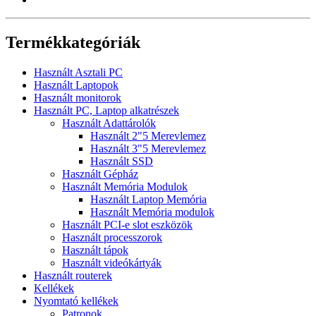
Termékkategóriák
Használt Asztali PC
Használt Laptopok
Használt monitorok
Használt PC, Laptop alkatrészek
Használt Adattárolók
Használt 2"5 Merevlemez
Használt 3"5 Merevlemez
Használt SSD
Használt Gépház
Használt Memória Modulok
Használt Laptop Memória
Használt Memória modulok
Használt PCI-e slot eszközök
Használt processzorok
Használt tápok
Használt videókártyák
Használt routerek
Kellékek
Nyomtató kellékek
Patronok