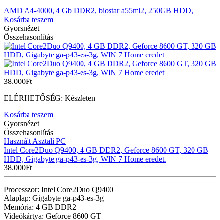
AMD A4-4000, 4 Gb DDR2, biostar a55ml2, 250GB HDD,
Kosárba teszem
Gyorsnézet
Összehasonlítás
38.000
Ft
ELÉRHETŐSÉG:
Készleten
Kosárba teszem
Gyorsnézet
Összehasonlítás
Használt Asztali PC
Intel Core2Duo Q9400, 4 GB DDR2, Geforce 8600 GT, 320 GB
HDD, Gigabyte ga-p43-es-3g, WIN 7 Home eredeti
38.000
Ft
Processzor: Intel Core2Duo Q9400
Alaplap: Gigabyte ga-p43-es-3g
Memória: 4 GB DDR2
Videókártya: Geforce 8600 GT