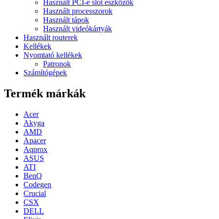
Használt PCI-e slot eszközök
Használt processzorok
Használt tápok
Használt videókártyák
Használt routerek
Kellékek
Nyomtató kellékek
Patronok
Számítógépek
Termék márkák
Acer
Akyga
AMD
Apacer
Aqprox
ASUS
ATI
BenQ
Codegen
Crucial
CSX
DELL