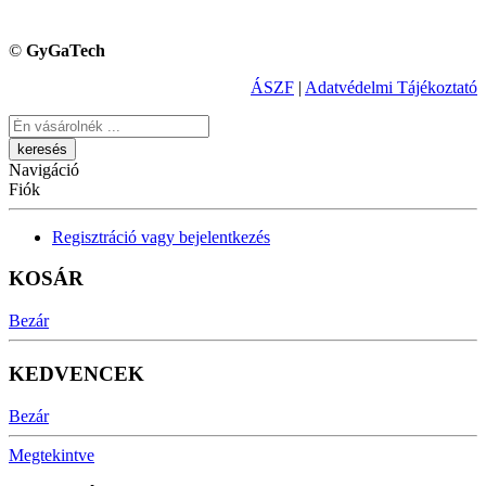
©
GyGaTech
ÁSZF
|
Adatvédelmi Tájékoztató
Keresés
Navigáció
Fiók
Regisztráció vagy bejelentkezés
KOSÁR
Bezár
KEDVENCEK
Bezár
Megtekintve