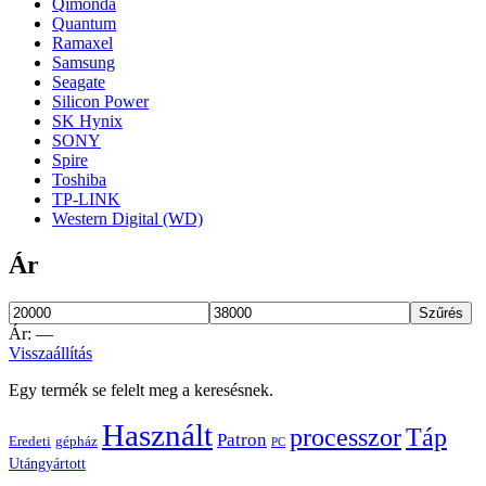
Qimonda
Quantum
Ramaxel
Samsung
Seagate
Silicon Power
SK Hynix
SONY
Spire
Toshiba
TP-LINK
Western Digital (WD)
Ár
Szűrés
Ár:
—
Visszaállítás
Egy termék se felelt meg a keresésnek.
Használt
processzor
Táp
Patron
Eredeti
gépház
PC
Utángyártott