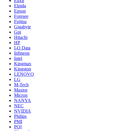
Elixir
Elpida
Epson
Foresee
Fujitsu
Gigabyte
Gpi
Hitachi
HP
I-O Data
Infineon
Intel
Kingmax
Kingston
LENOVO
LG
M-Tech
Maxtor
Micron
NANYA
NEC
NVIDIA
Philips
PMI
PQI