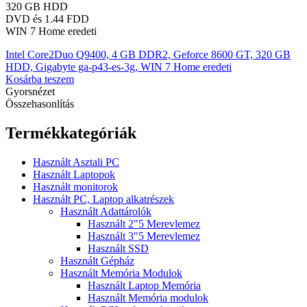
320 GB HDD
DVD és 1.44 FDD
WIN 7 Home eredeti
Intel Core2Duo Q9400, 4 GB DDR2, Geforce 8600 GT, 320 GB
HDD, Gigabyte ga-p43-es-3g, WIN 7 Home eredeti
Kosárba teszem
Gyorsnézet
Összehasonlítás
Termékkategóriák
Használt Asztali PC
Használt Laptopok
Használt monitorok
Használt PC, Laptop alkatrészek
Használt Adattárolók
Használt 2"5 Merevlemez
Használt 3"5 Merevlemez
Használt SSD
Használt Gépház
Használt Memória Modulok
Használt Laptop Memória
Használt Memória modulok