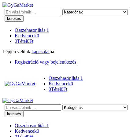
Keresés
Összehasonlítás
1
Kedvencek
0
0
Tétel
0
Ft
Lépjen velünk
kapcsolat
ba!
Regisztráció vagy bejelentkezés
Összehasonlítás
1
Kedvencek
0
0
Tétel
0
Ft
Keresés
Összehasonlítás
1
Kedvencek
0
0
Tétel
0
Ft