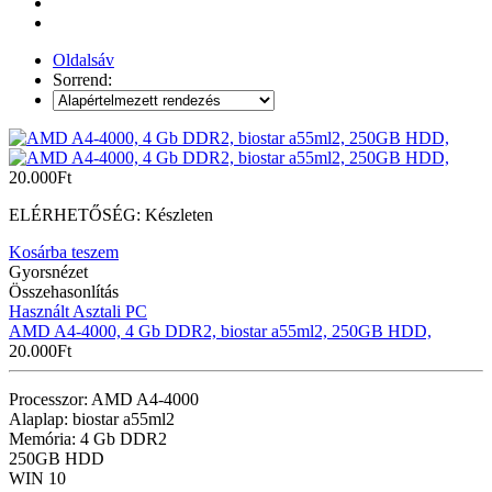
Oldalsáv
Sorrend:
20.000
Ft
ELÉRHETŐSÉG:
Készleten
Kosárba teszem
Gyorsnézet
Összehasonlítás
Használt Asztali PC
AMD A4-4000, 4 Gb DDR2, biostar a55ml2, 250GB HDD,
20.000
Ft
Processzor: AMD A4-4000
Alaplap: biostar a55ml2
Memória: 4 Gb DDR2
250GB HDD
WIN 10