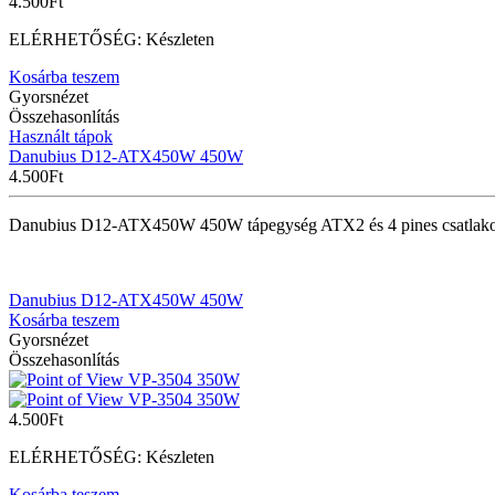
4.500
Ft
ELÉRHETŐSÉG:
Készleten
Kosárba teszem
Gyorsnézet
Összehasonlítás
Használt tápok
Danubius D12-ATX450W 450W
4.500
Ft
Danubius D12-ATX450W 450W tápegység ATX2 és 4 pines csatlakozó
Danubius D12-ATX450W 450W
Kosárba teszem
Gyorsnézet
Összehasonlítás
4.500
Ft
ELÉRHETŐSÉG:
Készleten
Kosárba teszem