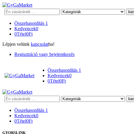
Keresés
Összehasonlítás
1
Kedvencek
0
0
Tétel
0
Ft
Lépjen velünk
kapcsolat
ba!
Regisztráció vagy bejelentkezés
Összehasonlítás
1
Kedvencek
0
0
Tétel
0
Ft
Keresés
Összehasonlítás
1
Kedvencek
0
0
Tétel
0
Ft
GYORSLINK