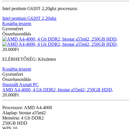
Intel pentium G620T 2,20ghz processzor.
Intel pentium G620T 2,20ghz
Kosárba teszem
Gyorsnézet
Összehasonlítás
20.000
Ft
ELÉRHETŐSÉG:
Készleten
Kosárba teszem
Gyorsnézet
Összehasonlítás
Használt Asztali PC
AMD A4-4000, 4 Gb DDR2, biostar a55ml2, 250GB HDD,
20.000
Ft
Processzor: AMD A4-4000
Alaplap: biostar a55ml2
Memória: 4 Gb DDR2
250GB HDD
WIN 10