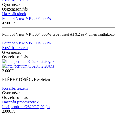
Gyorsnézet
Összehasonlítás
Használt tápok
Point of View VP-3504 350W
4.500
Ft
Point of View VP-3504 350W tápegység ATX2 és 4 pines csatlakozó
Point of View VP-3504 350W
Kosárba teszem
Gyorsnézet
Összehasonlítás
2.000
Ft
ELÉRHETŐSÉG:
Készleten
Kosárba teszem
Gyorsnézet
Összehasonlítás
Használt processzorok
Intel pentium G620T 2,20ghz
2.000
Ft