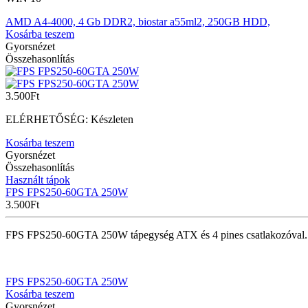
AMD A4-4000, 4 Gb DDR2, biostar a55ml2, 250GB HDD,
Kosárba teszem
Gyorsnézet
Összehasonlítás
3.500
Ft
ELÉRHETŐSÉG:
Készleten
Kosárba teszem
Gyorsnézet
Összehasonlítás
Használt tápok
FPS FPS250-60GTA 250W
3.500
Ft
FPS FPS250-60GTA 250W tápegység ATX és 4 pines csatlakozóval.
FPS FPS250-60GTA 250W
Kosárba teszem
Gyorsnézet