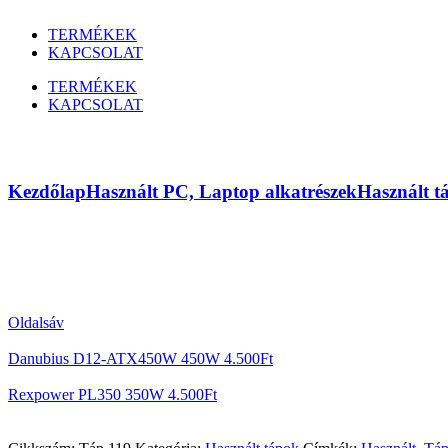
TERMÉKEK
KAPCSOLAT
TERMÉKEK
KAPCSOLAT
M-Tech MT-AP4420XA 420W
Kezdőlap
Használt PC, Laptop alkatrészek
Használt t
Oldalsáv
Danubius D12-ATX450W 450W
4.500
Ft
Rexpower PL350 350W
4.500
Ft