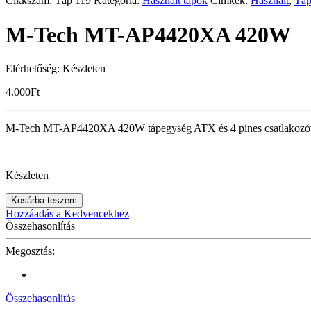
Cikkszám:
Táp 119
Kategória:
Használt tápok
Címkék:
Használt
,
Tá
M-Tech MT-AP4420XA 420W
Elérhetőség:
Készleten
4.000
Ft
M-Tech MT-AP4420XA 420W tápegység ATX és 4 pines csatlakozóv
Készleten
Kosárba teszem
Hozzáadás a Kedvencekhez
Összehasonlítás
Megosztás:
Összehasonlítás