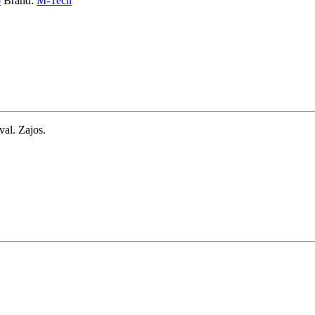
p
Brand:
M-Tech
al. Zajos.