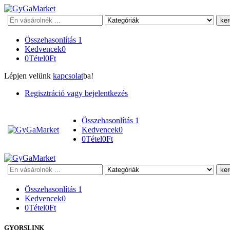
Keresés
Összehasonlítás
1
Kedvencek
0
0
Tétel
0
Ft
Lépjen velünk
kapcsolat
ba!
Regisztráció vagy bejelentkezés
Összehasonlítás
1
Kedvencek
0
0
Tétel
0
Ft
Keresés
Összehasonlítás
1
Kedvencek
0
0
Tétel
0
Ft
GYORSLINK