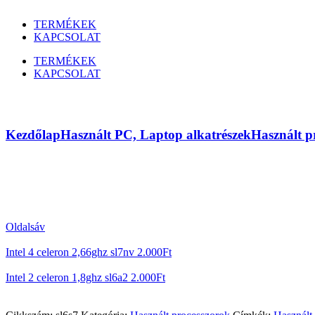
TERMÉKEK
KAPCSOLAT
TERMÉKEK
KAPCSOLAT
Intel pentium 4 2ghz sl6s7
Kezdőlap
Használt PC, Laptop alkatrészek
Használt p
Oldalsáv
Intel 4 celeron 2,66ghz sl7nv
2.000
Ft
Intel 2 celeron 1,8ghz sl6a2
2.000
Ft