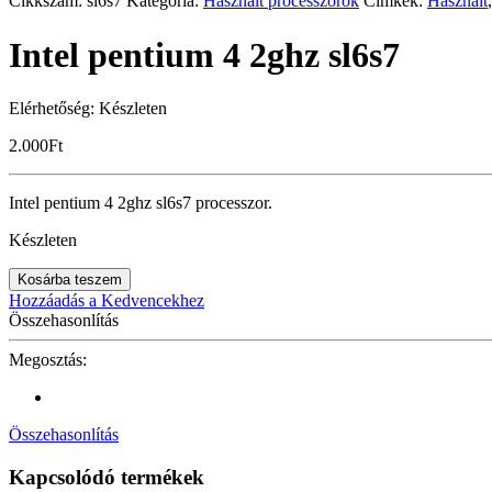
Cikkszám:
sl6s7
Kategória:
Használt processzorok
Címkék:
Használt
Intel pentium 4 2ghz sl6s7
Elérhetőség:
Készleten
2.000
Ft
Intel pentium 4 2ghz sl6s7 processzor.
Készleten
Kosárba teszem
Hozzáadás a Kedvencekhez
Összehasonlítás
Megosztás:
Összehasonlítás
Kapcsolódó termékek