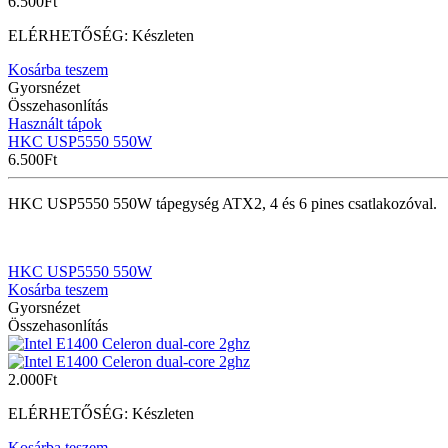
6.500
Ft
ELÉRHETŐSÉG:
Készleten
Kosárba teszem
Gyorsnézet
Összehasonlítás
Használt tápok
HKC USP5550 550W
6.500
Ft
HKC USP5550 550W tápegység ATX2, 4 és 6 pines csatlakozóval.
HKC USP5550 550W
Kosárba teszem
Gyorsnézet
Összehasonlítás
2.000
Ft
ELÉRHETŐSÉG:
Készleten
Kosárba teszem