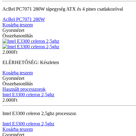
AcBel PC7071 280W tápegység ATX és 4 pines csatlakozóval
AcBel PC7071 280W
Kosárba teszem
Gyorsnézet
Összehasonlítás
2.000
Ft
ELÉRHETŐSÉG:
Készleten
Kosárba teszem
Gyorsnézet
Összehasonlítás
Használt processzorok
Intel E3300 celeron 2,5ghz
2.000
Ft
Intel E3300 celeron 2,5ghz processzor.
Intel E3300 celeron 2,5ghz
Kosárba teszem
Gyorsnézet