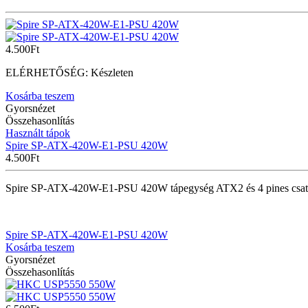
4.500
Ft
ELÉRHETŐSÉG:
Készleten
Kosárba teszem
Gyorsnézet
Összehasonlítás
Használt tápok
Spire SP-ATX-420W-E1-PSU 420W
4.500
Ft
Spire SP-ATX-420W-E1-PSU 420W tápegység ATX2 és 4 pines csatla
Spire SP-ATX-420W-E1-PSU 420W
Kosárba teszem
Gyorsnézet
Összehasonlítás