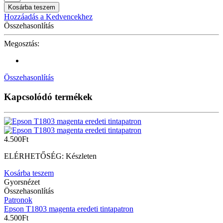
T1812
Kosárba teszem
kék
Hozzáadás a Kedvencekhez
utángyártott
Összehasonlítás
tintapatron
darab
Megosztás:
Összehasonlítás
Kapcsolódó termékek
4.500
Ft
ELÉRHETŐSÉG:
Készleten
Kosárba teszem
Gyorsnézet
Összehasonlítás
Patronok
Epson T1803 magenta eredeti tintapatron
4.500
Ft