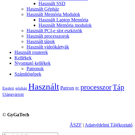
Használt SSD
Használt Gépház
Használt Memória Modulok
Használt Laptop Memória
Használt Memória modulok
Használt PCI-e slot eszközök
Használt processzorok
Használt tápok
Használt videókártyák
Használt routerek
Kellékek
Nyomtató kellékek
Patronok
Számítógépek
Használt
processzor
Táp
Patron
Eredeti
gépház
PC
Utángyártott
©
GyGaTech
ÁSZF
|
Adatvédelmi Tájékoztató
Keresés