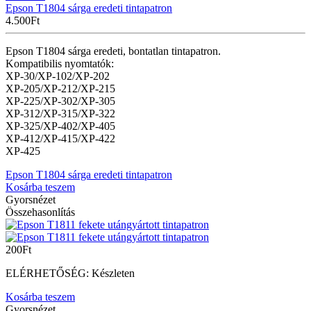
Epson T1804 sárga eredeti tintapatron
4.500
Ft
Epson T1804 sárga eredeti, bontatlan tintapatron.
Kompatibilis nyomtatók:
XP-30/XP-102/XP-202
XP-205/XP-212/XP-215
XP-225/XP-302/XP-305
XP-312/XP-315/XP-322
XP-325/XP-402/XP-405
XP-412/XP-415/XP-422
XP-425
Epson T1804 sárga eredeti tintapatron
Kosárba teszem
Gyorsnézet
Összehasonlítás
200
Ft
ELÉRHETŐSÉG:
Készleten
Kosárba teszem
Gyorsnézet