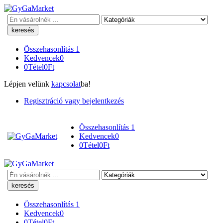
Keresés
Összehasonlítás
1
Kedvencek
0
0
Tétel
0
Ft
Lépjen velünk
kapcsolat
ba!
Regisztráció vagy bejelentkezés
Összehasonlítás
1
Kedvencek
0
0
Tétel
0
Ft
Keresés
Összehasonlítás
1
Kedvencek
0
0
Tétel
0
Ft