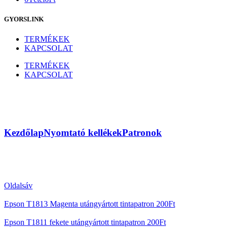
GYORSLINK
TERMÉKEK
KAPCSOLAT
TERMÉKEK
KAPCSOLAT
Epson T1812 kék utángyártott
tintapatron
Kezdőlap
Nyomtató kellékek
Patronok
Oldalsáv
Epson T1813 Magenta utángyártott tintapatron
200
Ft
Epson T1811 fekete utángyártott tintapatron
200
Ft