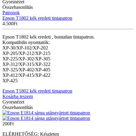
Gyorsnézet
Összehasonlítás
Patronok
Epson T1802 kék eredeti tintapatron
4.500
Ft
Epson T1802 kék eredeti , bontatlan tintapatron.
Kompatibilis nyomtatók:
XP-30/XP-102/XP-202
XP-205/XP-212/XP-215
XP-225/XP-302/XP-305
XP-312/XP-315/XP-322
XP-325/XP-402/XP-405
XP-412/XP-415/XP-422
XP-425
Epson T1802 kék eredeti tintapatron
Kosárba teszem
Gyorsnézet
Összehasonlítás
200
Ft
ELÉRHETŐSÉG:
Készleten