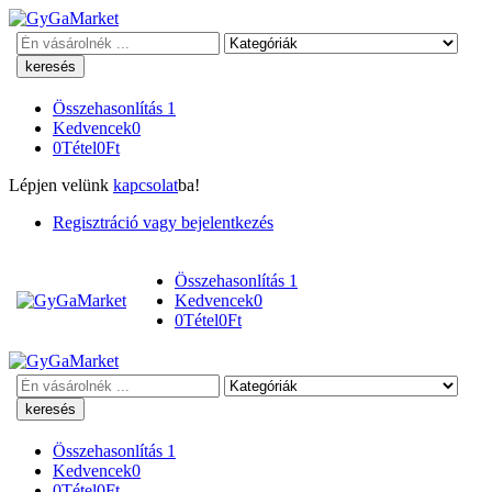
Keresés
Összehasonlítás
1
Kedvencek
0
0
Tétel
0
Ft
Lépjen velünk
kapcsolat
ba!
Regisztráció vagy bejelentkezés
Összehasonlítás
1
Kedvencek
0
0
Tétel
0
Ft
Keresés
Összehasonlítás
1
Kedvencek
0
0
Tétel
0
Ft