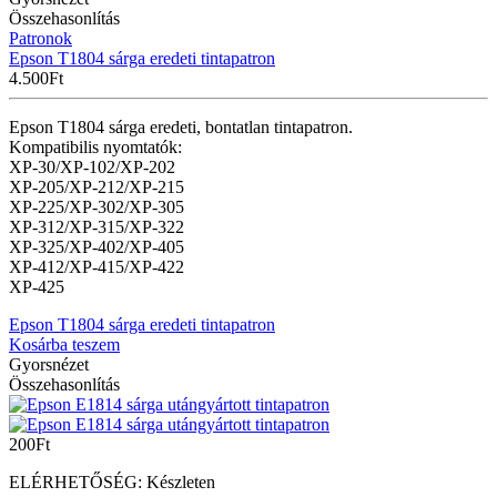
Összehasonlítás
Patronok
Epson T1804 sárga eredeti tintapatron
4.500
Ft
Epson T1804 sárga eredeti, bontatlan tintapatron.
Kompatibilis nyomtatók:
XP-30/XP-102/XP-202
XP-205/XP-212/XP-215
XP-225/XP-302/XP-305
XP-312/XP-315/XP-322
XP-325/XP-402/XP-405
XP-412/XP-415/XP-422
XP-425
Epson T1804 sárga eredeti tintapatron
Kosárba teszem
Gyorsnézet
Összehasonlítás
200
Ft
ELÉRHETŐSÉG:
Készleten