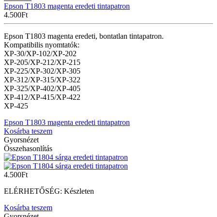
Epson T1803 magenta eredeti tintapatron
4.500
Ft
Epson T1803 magenta eredeti, bontatlan tintapatron.
Kompatibilis nyomtatók:
XP-30/XP-102/XP-202
XP-205/XP-212/XP-215
XP-225/XP-302/XP-305
XP-312/XP-315/XP-322
XP-325/XP-402/XP-405
XP-412/XP-415/XP-422
XP-425
Epson T1803 magenta eredeti tintapatron
Kosárba teszem
Gyorsnézet
Összehasonlítás
4.500
Ft
ELÉRHETŐSÉG:
Készleten
Kosárba teszem
Gyorsnézet