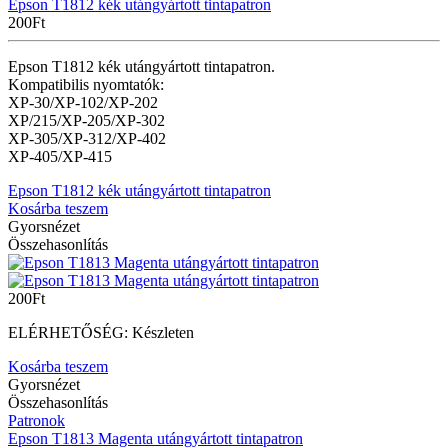
Epson T1812 kék utángyártott tintapatron
200
Ft
Epson T1812 kék utángyártott tintapatron.
Kompatibilis nyomtatók:
XP-30/XP-102/XP-202
XP/215/
XP-205/XP-302
XP-305/XP-312/XP-402
XP-405/XP-415
Epson T1812 kék utángyártott tintapatron
Kosárba teszem
Gyorsnézet
Összehasonlítás
200
Ft
ELÉRHETŐSÉG:
Készleten
Kosárba teszem
Gyorsnézet
Összehasonlítás
Patronok
Epson T1813 Magenta utángyártott tintapatron