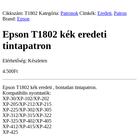
Cikkszám:
T1802
Kategória:
Patronok
Címkék:
Eredeti
,
Patron
Brand:
Epson
Epson T1802 kék eredeti
tintapatron
Elérhetőség:
Készleten
4.500
Ft
Epson T1802 kék eredeti , bontatlan tintapatron.
Kompatibilis nyomtatók:
XP-30/XP-102/XP-202
XP-205/XP-212/XP-215
XP-225/XP-302/XP-305
XP-312/XP-315/XP-322
XP-325/XP-402/XP-405
XP-412/XP-415/XP-422
XP-425