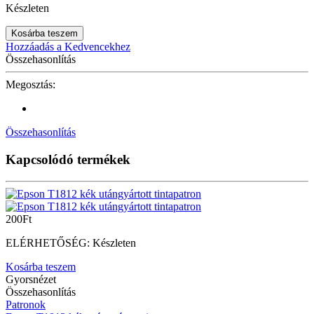
Készleten
Kosárba teszem
Hozzáadás a Kedvencekhez
Összehasonlítás
Megosztás:
Összehasonlítás
Kapcsolódó termékek
200
Ft
ELÉRHETŐSÉG:
Készleten
Kosárba teszem
Gyorsnézet
Összehasonlítás
Patronok