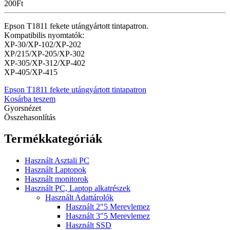
200
Ft
Epson T1811 fekete utángyártott tintapatron.
Kompatibilis nyomtatók:
XP-30/XP-102/XP-202
XP/215/
XP-205/XP-302
XP-305/XP-312/XP-402
XP-405/XP-415
Epson T1811 fekete utángyártott tintapatron
Kosárba teszem
Gyorsnézet
Összehasonlítás
Termékkategóriák
Használt Asztali PC
Használt Laptopok
Használt monitorok
Használt PC, Laptop alkatrészek
Használt Adattárolók
Használt 2"5 Merevlemez
Használt 3"5 Merevlemez
Használt SSD