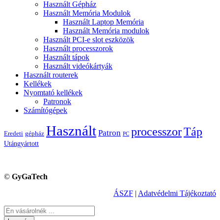
Használt Gépház
Használt Memória Modulok
Használt Laptop Memória
Használt Memória modulok
Használt PCI-e slot eszközök
Használt processzorok
Használt tápok
Használt videókártyák
Használt routerek
Kellékek
Nyomtató kellékek
Patronok
Számítógépek
Használt
processzor
Táp
Patron
Eredeti
gépház
PC
Utángyártott
©
GyGaTech
ÁSZF
|
Adatvédelmi Tájékoztató
Keresés