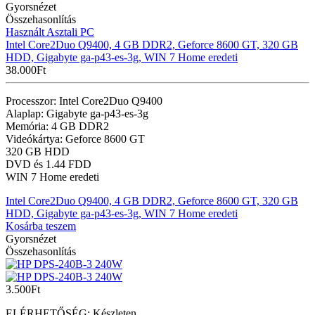
Gyorsnézet
Összehasonlítás
Használt Asztali PC
Intel Core2Duo Q9400, 4 GB DDR2, Geforce 8600 GT, 320 GB
HDD, Gigabyte ga-p43-es-3g, WIN 7 Home eredeti
38.000
Ft
Processzor: Intel Core2Duo Q9400
Alaplap: Gigabyte ga-p43-es-3g
Memória: 4 GB DDR2
Videókártya: Geforce 8600 GT
320 GB HDD
DVD és 1.44 FDD
WIN 7 Home eredeti
Intel Core2Duo Q9400, 4 GB DDR2, Geforce 8600 GT, 320 GB
HDD, Gigabyte ga-p43-es-3g, WIN 7 Home eredeti
Kosárba teszem
Gyorsnézet
Összehasonlítás
3.500
Ft
ELÉRHETŐSÉG:
Készleten