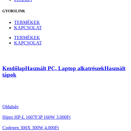
GYORSLINK
TERMÉKEK
KAPCSOLAT
TERMÉKEK
KAPCSOLAT
Acorp LC-A300ATX 300W
Kezdőlap
Használt PC, Laptop alkatrészek
Használt
tápok
Oldalsáv
Hipro HP-L 1607F3P 160W
3.000
Ft
Codegen 300X 300W
4.000
Ft