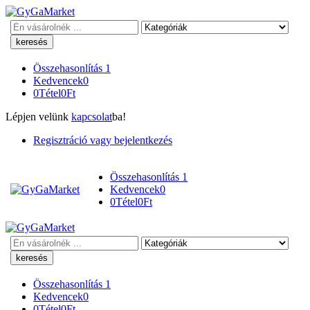
Keresés
Összehasonlítás
1
Kedvencek
0
0
Tétel
0
Ft
Lépjen velünk
kapcsolat
ba!
Regisztráció vagy bejelentkezés
Összehasonlítás
1
Kedvencek
0
0
Tétel
0
Ft
Keresés
Összehasonlítás
1
Kedvencek
0
0
Tétel
0
Ft