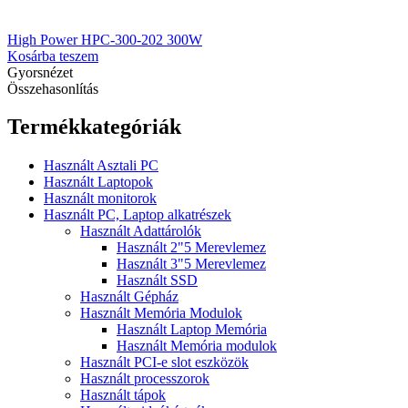
High Power HPC-300-202 300W
Kosárba teszem
Gyorsnézet
Összehasonlítás
Termékkategóriák
Használt Asztali PC
Használt Laptopok
Használt monitorok
Használt PC, Laptop alkatrészek
Használt Adattárolók
Használt 2"5 Merevlemez
Használt 3"5 Merevlemez
Használt SSD
Használt Gépház
Használt Memória Modulok
Használt Laptop Memória
Használt Memória modulok
Használt PCI-e slot eszközök
Használt processzorok
Használt tápok