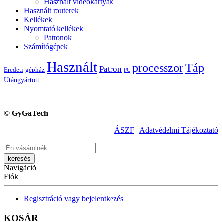
Használt videókártyák
Használt routerek
Kellékek
Nyomtató kellékek
Patronok
Számítógépek
Használt
processzor
Táp
Patron
Eredeti
gépház
PC
Utángyártott
©
GyGaTech
ÁSZF
|
Adatvédelmi Tájékoztató
Keresés
Navigáció
Fiók
Regisztráció vagy bejelentkezés
KOSÁR