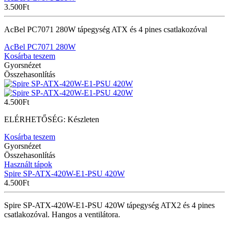
3.500
Ft
AcBel PC7071 280W tápegység ATX és 4 pines csatlakozóval
AcBel PC7071 280W
Kosárba teszem
Gyorsnézet
Összehasonlítás
4.500
Ft
ELÉRHETŐSÉG:
Készleten
Kosárba teszem
Gyorsnézet
Összehasonlítás
Használt tápok
Spire SP-ATX-420W-E1-PSU 420W
4.500
Ft
Spire SP-ATX-420W-E1-PSU 420W tápegység ATX2 és 4 pines
csatlakozóval. Hangos a ventilátora.