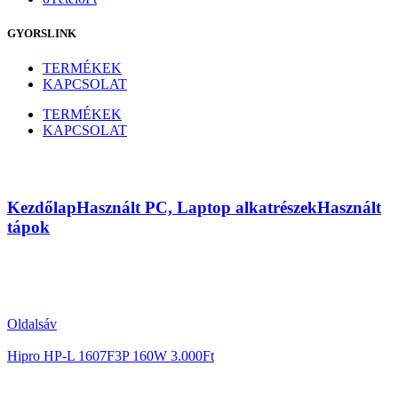
GYORSLINK
TERMÉKEK
KAPCSOLAT
TERMÉKEK
KAPCSOLAT
AcBel PC7071 280W
Kezdőlap
Használt PC, Laptop alkatrészek
Használt
tápok
Oldalsáv
Hipro HP-L 1607F3P 160W
3.000
Ft