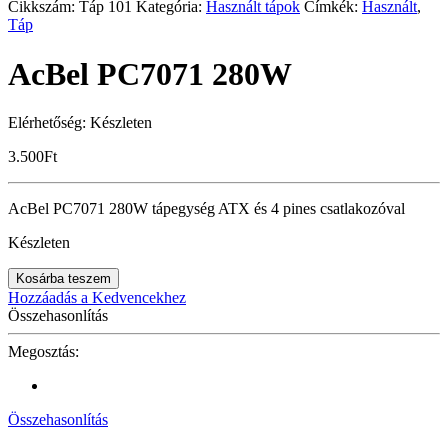
Cikkszám:
Táp 101
Kategória:
Használt tápok
Címkék:
Használt
,
Táp
AcBel PC7071 280W
Elérhetőség:
Készleten
3.500
Ft
AcBel PC7071 280W tápegység ATX és 4 pines csatlakozóval
Készleten
Kosárba teszem
Hozzáadás a Kedvencekhez
Összehasonlítás
Megosztás:
Összehasonlítás