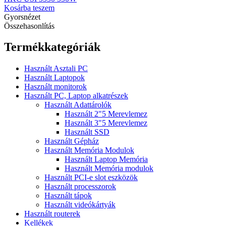
Kosárba teszem
Gyorsnézet
Összehasonlítás
Termékkategóriák
Használt Asztali PC
Használt Laptopok
Használt monitorok
Használt PC, Laptop alkatrészek
Használt Adattárolók
Használt 2"5 Merevlemez
Használt 3"5 Merevlemez
Használt SSD
Használt Gépház
Használt Memória Modulok
Használt Laptop Memória
Használt Memória modulok
Használt PCI-e slot eszközök
Használt processzorok
Használt tápok
Használt videókártyák
Használt routerek
Kellékek