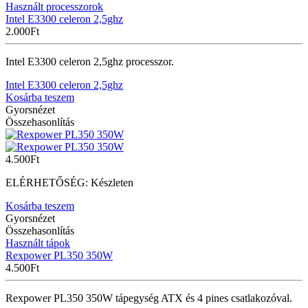
Használt processzorok
Intel E3300 celeron 2,5ghz
2.000
Ft
Intel E3300 celeron 2,5ghz processzor.
Intel E3300 celeron 2,5ghz
Kosárba teszem
Gyorsnézet
Összehasonlítás
4.500
Ft
ELÉRHETŐSÉG:
Készleten
Kosárba teszem
Gyorsnézet
Összehasonlítás
Használt tápok
Rexpower PL350 350W
4.500
Ft
Rexpower PL350 350W tápegység ATX és 4 pines csatlakozóval.