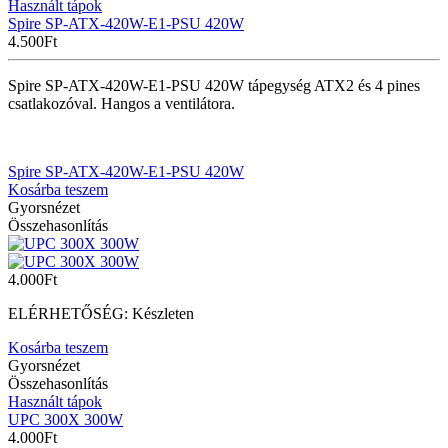
Használt tápok
Spire SP-ATX-420W-E1-PSU 420W
4.500
Ft
Spire SP-ATX-420W-E1-PSU 420W tápegység ATX2 és 4 pines
csatlakozóval. Hangos a ventilátora.
Spire SP-ATX-420W-E1-PSU 420W
Kosárba teszem
Gyorsnézet
Összehasonlítás
4.000
Ft
ELÉRHETŐSÉG:
Készleten
Kosárba teszem
Gyorsnézet
Összehasonlítás
Használt tápok
UPC 300X 300W
4.000
Ft