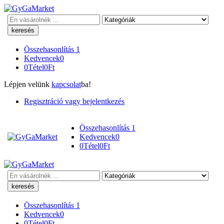
Keresés
Összehasonlítás
1
Kedvencek
0
0
Tétel
0
Ft
Lépjen velünk
kapcsolat
ba!
Regisztráció vagy bejelentkezés
Összehasonlítás
1
Kedvencek
0
0
Tétel
0
Ft
Keresés
Összehasonlítás
1
Kedvencek
0
0
Tétel
0
Ft