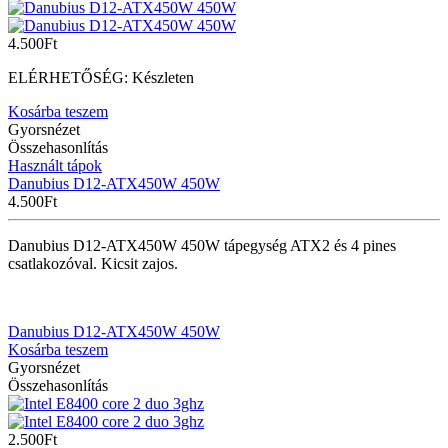
4.500
Ft
ELÉRHETŐSÉG:
Készleten
Kosárba teszem
Gyorsnézet
Összehasonlítás
Használt tápok
Danubius D12-ATX450W 450W
4.500
Ft
Danubius D12-ATX450W 450W tápegység ATX2 és 4 pines
csatlakozóval. Kicsit zajos.
Danubius D12-ATX450W 450W
Kosárba teszem
Gyorsnézet
Összehasonlítás
2.500
Ft