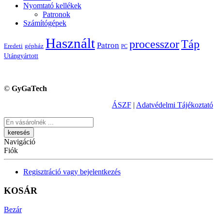
Nyomtató kellékek
Patronok
Számítógépek
Használt
processzor
Táp
Patron
Eredeti
gépház
PC
Utángyártott
©
GyGaTech
ÁSZF
|
Adatvédelmi Tájékoztató
Keresés
Navigáció
Fiók
Regisztráció vagy bejelentkezés
KOSÁR
Bezár