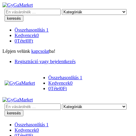
Keresés
Összehasonlítás
1
Kedvencek
0
0
Tétel
0
Ft
Lépjen velünk
kapcsolat
ba!
Regisztráció vagy bejelentkezés
Összehasonlítás
1
Kedvencek
0
0
Tétel
0
Ft
Keresés
Összehasonlítás
1
Kedvencek
0
0
Tétel
0
Ft