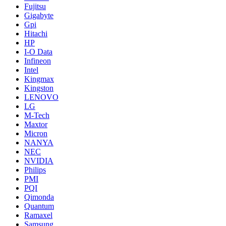
Fujitsu
Gigabyte
Gpi
Hitachi
HP
I-O Data
Infineon
Intel
Kingmax
Kingston
LENOVO
LG
M-Tech
Maxtor
Micron
NANYA
NEC
NVIDIA
Philips
PMI
PQI
Qimonda
Quantum
Ramaxel
Samsung