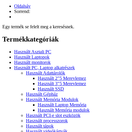
Oldalsáv
Sorrend:
Egy termék se felelt meg a keresésnek.
Termékkategóriák
Használt Asztali PC
Használt Laptopok
Használt monitorok
Használt PC, Laptop alkatrészek
Használt Adattárolók
Használt 2"5 Merevlemez
Használt 3"5 Merevlemez
Használt SSD
Használt Gépház
Használt Memória Modulok
Használt Laptop Memória
Használt Memória modulok
Használt PCI-e slot eszközök
Használt processzorok
Használt tápok
Használt videókártyák