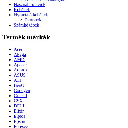
Használt routerek
Kellékek
Nyomtató kellékek
Patronok
Számítógépek
Termék márkák
Acer
Akyga
AMD
Apacer
Aqprox
ASUS
ATI
BenQ
Codegen
Crucial
CSX
DELL
Elixir
Elpida
Epson
Foresee