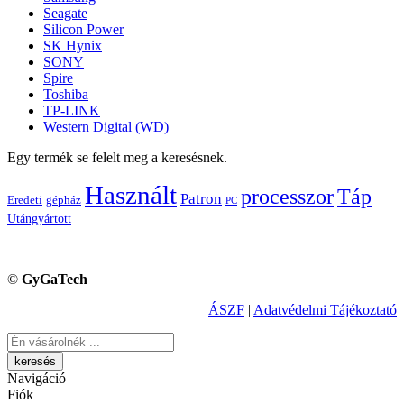
Seagate
Silicon Power
SK Hynix
SONY
Spire
Toshiba
TP-LINK
Western Digital (WD)
Egy termék se felelt meg a keresésnek.
Használt
processzor
Táp
Patron
Eredeti
gépház
PC
Utángyártott
©
GyGaTech
ÁSZF
|
Adatvédelmi Tájékoztató
Keresés
Navigáció
Fiók