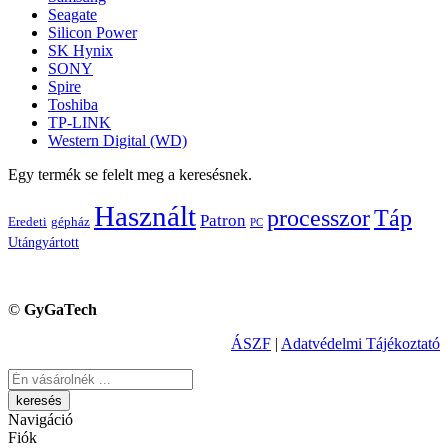
Seagate
Silicon Power
SK Hynix
SONY
Spire
Toshiba
TP-LINK
Western Digital (WD)
Egy termék se felelt meg a keresésnek.
Használt
processzor
Táp
Patron
Eredeti
gépház
PC
Utángyártott
©
GyGaTech
ÁSZF
|
Adatvédelmi Tájékoztató
Keresés
Navigáció
Fiók