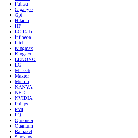
Fujitsu
Gigabyte
Gpi
Hitachi
HP
I-O Data
Infineon
Intel
Kingmax
Kingston
LENOVO
LG
M-Tech
Maxtor
Micron
NANYA
NEC
NVIDIA
Philips
PMI
PQI
Qimonda
Quantum
Ramaxel
Samsung