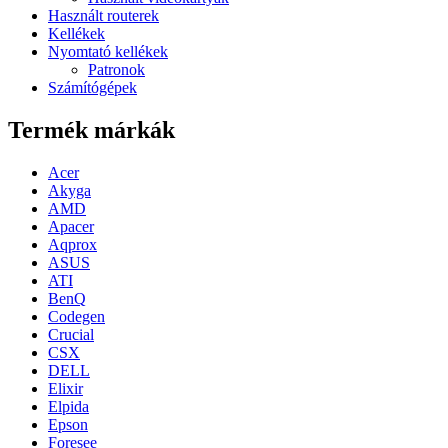
Használt routerek
Kellékek
Nyomtató kellékek
Patronok
Számítógépek
Termék márkák
Acer
Akyga
AMD
Apacer
Aqprox
ASUS
ATI
BenQ
Codegen
Crucial
CSX
DELL
Elixir
Elpida
Epson
Foresee