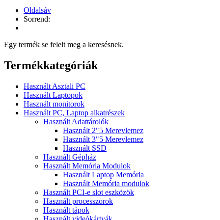
Oldalsáv
Sorrend:
Egy termék se felelt meg a keresésnek.
Termékkategóriák
Használt Asztali PC
Használt Laptopok
Használt monitorok
Használt PC, Laptop alkatrészek
Használt Adattárolók
Használt 2"5 Merevlemez
Használt 3"5 Merevlemez
Használt SSD
Használt Gépház
Használt Memória Modulok
Használt Laptop Memória
Használt Memória modulok
Használt PCI-e slot eszközök
Használt processzorok
Használt tápok
Használt videókártyák