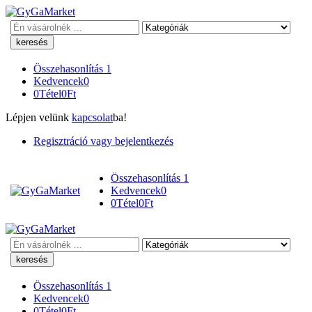
Keresés
Összehasonlítás
1
Kedvencek
0
0
Tétel
0
Ft
Lépjen velünk
kapcsolat
ba!
Regisztráció vagy bejelentkezés
Összehasonlítás
1
Kedvencek
0
0
Tétel
0
Ft
Keresés
Összehasonlítás
1
Kedvencek
0
0
Tétel
0
Ft