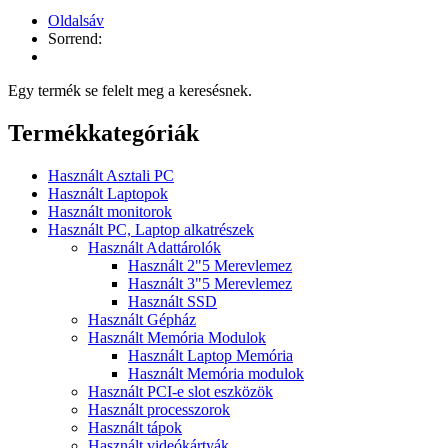
Oldalsáv
Sorrend:
Egy termék se felelt meg a keresésnek.
Termékkategóriák
Használt Asztali PC
Használt Laptopok
Használt monitorok
Használt PC, Laptop alkatrészek
Használt Adattárolók
Használt 2"5 Merevlemez
Használt 3"5 Merevlemez
Használt SSD
Használt Gépház
Használt Memória Modulok
Használt Laptop Memória
Használt Memória modulok
Használt PCI-e slot eszközök
Használt processzorok
Használt tápok
Használt videókártyák