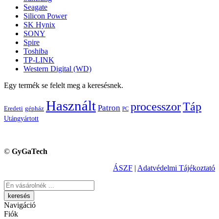
Seagate
Silicon Power
SK Hynix
SONY
Spire
Toshiba
TP-LINK
Western Digital (WD)
Egy termék se felelt meg a keresésnek.
Használt
processzor
Táp
Patron
Eredeti
gépház
PC
Utángyártott
©
GyGaTech
ÁSZF
|
Adatvédelmi Tájékoztató
Keresés
Navigáció
Fiók