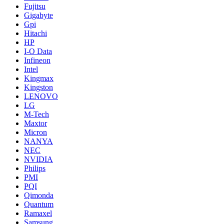
Fujitsu
Gigabyte
Gpi
Hitachi
HP
I-O Data
Infineon
Intel
Kingmax
Kingston
LENOVO
LG
M-Tech
Maxtor
Micron
NANYA
NEC
NVIDIA
Philips
PMI
PQI
Qimonda
Quantum
Ramaxel
Samsung