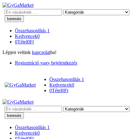
Keresés
Összehasonlítás
1
Kedvencek
0
0
Tétel
0
Ft
Lépjen velünk
kapcsolat
ba!
Regisztráció vagy bejelentkezés
Összehasonlítás
1
Kedvencek
0
0
Tétel
0
Ft
Keresés
Összehasonlítás
1
Kedvencek
0
0
Tétel
0
Ft