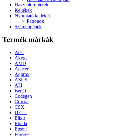
Használt routerek
Kellékek
Nyomtató kellékek
Patronok
Számítógépek
Termék márkák
Acer
Akyga
AMD
Apacer
Aqprox
ASUS
ATI
BenQ
Codegen
Crucial
CSX
DELL
Elixir
Elpida
Epson
Foresee