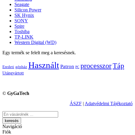
Seagate
Silicon Power
SK Hynix
SONY
Spire
Toshiba
TP-LINK
Western Digital (WD)
Egy termék se felelt meg a keresésnek.
Használt
processzor
Táp
Patron
Eredeti
gépház
PC
Utángyártott
©
GyGaTech
ÁSZF
|
Adatvédelmi Tájékoztató
Keresés
Navigáció
Fiók