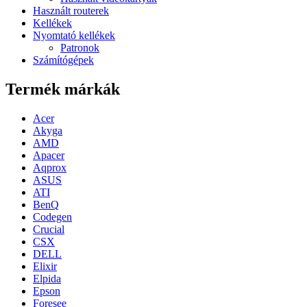
Használt routerek
Kellékek
Nyomtató kellékek
Patronok
Számítógépek
Termék márkák
Acer
Akyga
AMD
Apacer
Aqprox
ASUS
ATI
BenQ
Codegen
Crucial
CSX
DELL
Elixir
Elpida
Epson
Foresee