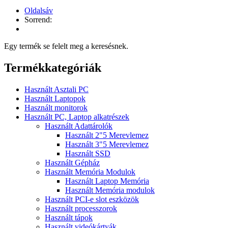
Oldalsáv
Sorrend:
Egy termék se felelt meg a keresésnek.
Termékkategóriák
Használt Asztali PC
Használt Laptopok
Használt monitorok
Használt PC, Laptop alkatrészek
Használt Adattárolók
Használt 2"5 Merevlemez
Használt 3"5 Merevlemez
Használt SSD
Használt Gépház
Használt Memória Modulok
Használt Laptop Memória
Használt Memória modulok
Használt PCI-e slot eszközök
Használt processzorok
Használt tápok
Használt videókártyák