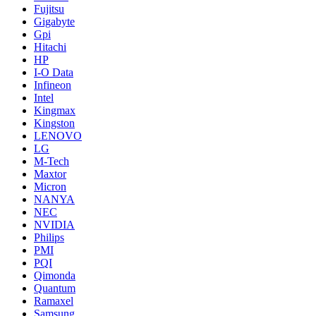
Fujitsu
Gigabyte
Gpi
Hitachi
HP
I-O Data
Infineon
Intel
Kingmax
Kingston
LENOVO
LG
M-Tech
Maxtor
Micron
NANYA
NEC
NVIDIA
Philips
PMI
PQI
Qimonda
Quantum
Ramaxel
Samsung