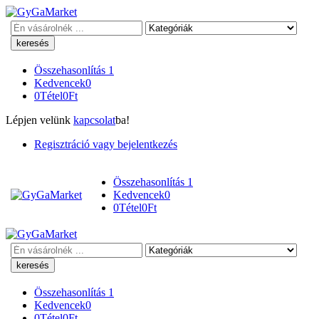
Keresés
Összehasonlítás
1
Kedvencek
0
0
Tétel
0
Ft
Lépjen velünk
kapcsolat
ba!
Regisztráció vagy bejelentkezés
Összehasonlítás
1
Kedvencek
0
0
Tétel
0
Ft
Keresés
Összehasonlítás
1
Kedvencek
0
0
Tétel
0
Ft