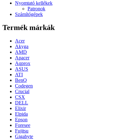
Nyomtató kellékek
Patronok
Számítógépek
Termék márkák
Acer
Akyga
AMD
Apacer
Aqprox
ASUS
ATI
BenQ
Codegen
Crucial
CSX
DELL
Elixir
Elpida
Epson
Foresee
Fujitsu
Gigabyte