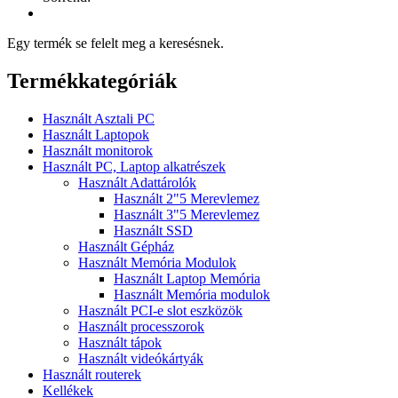
Egy termék se felelt meg a keresésnek.
Termékkategóriák
Használt Asztali PC
Használt Laptopok
Használt monitorok
Használt PC, Laptop alkatrészek
Használt Adattárolók
Használt 2"5 Merevlemez
Használt 3"5 Merevlemez
Használt SSD
Használt Gépház
Használt Memória Modulok
Használt Laptop Memória
Használt Memória modulok
Használt PCI-e slot eszközök
Használt processzorok
Használt tápok
Használt videókártyák
Használt routerek
Kellékek