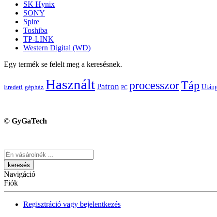
SK Hynix
SONY
Spire
Toshiba
TP-LINK
Western Digital (WD)
Egy termék se felelt meg a keresésnek.
Használt
processzor
Táp
Patron
Utáng
Eredeti
gépház
PC
©
GyGaTech
Keresés
Navigáció
Fiók
Regisztráció vagy bejelentkezés