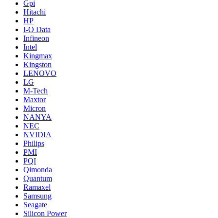
Gpi
Hitachi
HP
I-O Data
Infineon
Intel
Kingmax
Kingston
LENOVO
LG
M-Tech
Maxtor
Micron
NANYA
NEC
NVIDIA
Philips
PMI
PQI
Qimonda
Quantum
Ramaxel
Samsung
Seagate
Silicon Power