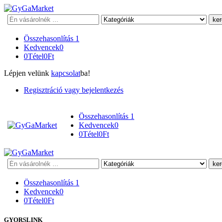
Keresés
Összehasonlítás
1
Kedvencek
0
0
Tétel
0
Ft
Lépjen velünk
kapcsolat
ba!
Regisztráció vagy bejelentkezés
Összehasonlítás
1
Kedvencek
0
0
Tétel
0
Ft
Keresés
Összehasonlítás
1
Kedvencek
0
0
Tétel
0
Ft
GYORSLINK