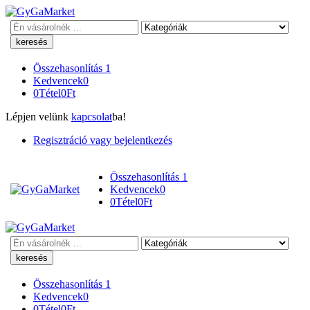
Keresés
Összehasonlítás
1
Kedvencek
0
0
Tétel
0
Ft
Lépjen velünk
kapcsolat
ba!
Regisztráció vagy bejelentkezés
Összehasonlítás
1
Kedvencek
0
0
Tétel
0
Ft
Keresés
Összehasonlítás
1
Kedvencek
0
0
Tétel
0
Ft