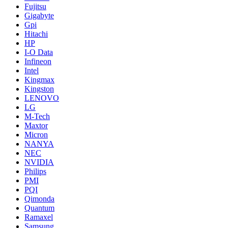
Fujitsu
Gigabyte
Gpi
Hitachi
HP
I-O Data
Infineon
Intel
Kingmax
Kingston
LENOVO
LG
M-Tech
Maxtor
Micron
NANYA
NEC
NVIDIA
Philips
PMI
PQI
Qimonda
Quantum
Ramaxel
Samsung