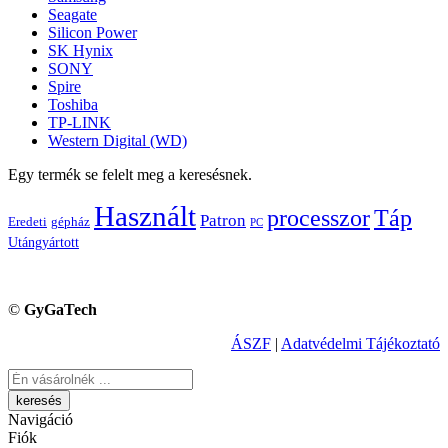
Seagate
Silicon Power
SK Hynix
SONY
Spire
Toshiba
TP-LINK
Western Digital (WD)
Egy termék se felelt meg a keresésnek.
Használt
processzor
Táp
Patron
Eredeti
gépház
PC
Utángyártott
©
GyGaTech
ÁSZF
|
Adatvédelmi Tájékoztató
Keresés
Navigáció
Fiók