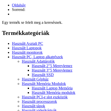
Oldalsáv
Sorrend:
Egy termék se felelt meg a keresésnek.
Termékkategóriák
Használt Asztali PC
Használt Laptopok
Használt monitorok
Használt PC, Laptop alkatrészek
Használt Adattárolók
Használt 2"5 Merevlemez
Használt 3"5 Merevlemez
Használt SSD
Használt Gépház
Használt Memória Modulok
Használt Laptop Memória
Használt Memória modulok
Használt PCI-e slot eszközök
Használt processzorok
Használt tápok
Használt videókártyák