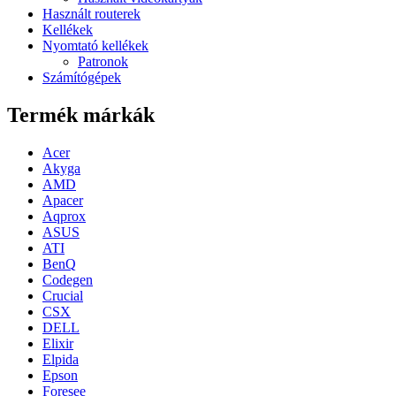
Használt routerek
Kellékek
Nyomtató kellékek
Patronok
Számítógépek
Termék márkák
Acer
Akyga
AMD
Apacer
Aqprox
ASUS
ATI
BenQ
Codegen
Crucial
CSX
DELL
Elixir
Elpida
Epson
Foresee