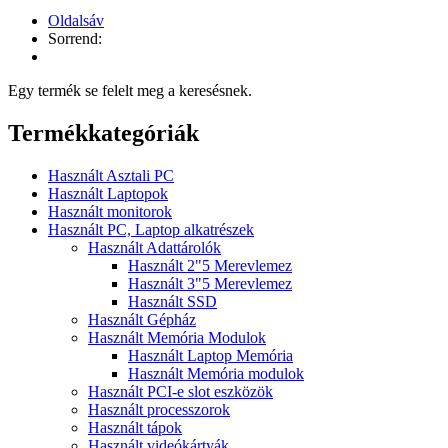
Oldalsáv
Sorrend:
Egy termék se felelt meg a keresésnek.
Termékkategóriák
Használt Asztali PC
Használt Laptopok
Használt monitorok
Használt PC, Laptop alkatrészek
Használt Adattárolók
Használt 2"5 Merevlemez
Használt 3"5 Merevlemez
Használt SSD
Használt Gépház
Használt Memória Modulok
Használt Laptop Memória
Használt Memória modulok
Használt PCI-e slot eszközök
Használt processzorok
Használt tápok
Használt videókártyák