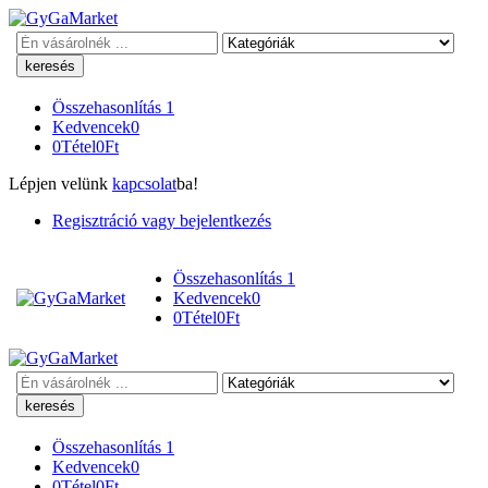
Keresés
Összehasonlítás
1
Kedvencek
0
0
Tétel
0
Ft
Lépjen velünk
kapcsolat
ba!
Regisztráció vagy bejelentkezés
Összehasonlítás
1
Kedvencek
0
0
Tétel
0
Ft
Keresés
Összehasonlítás
1
Kedvencek
0
0
Tétel
0
Ft