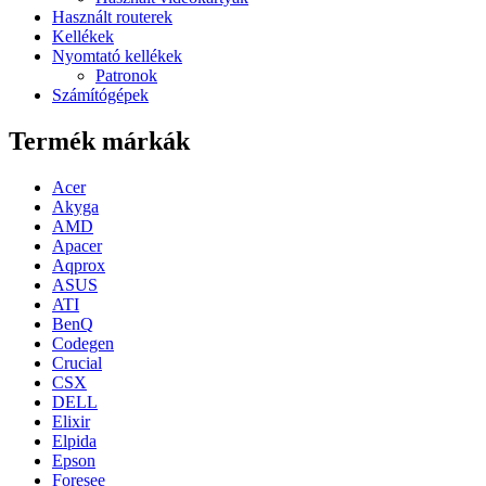
Használt routerek
Kellékek
Nyomtató kellékek
Patronok
Számítógépek
Termék márkák
Acer
Akyga
AMD
Apacer
Aqprox
ASUS
ATI
BenQ
Codegen
Crucial
CSX
DELL
Elixir
Elpida
Epson
Foresee