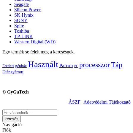
Seagate
Silicon Power
SK Hynix
SONY
Spire
Toshiba
TP-LINK
Western Digital (WD)
Egy termék se felelt meg a keresésnek.
Használt
processzor
Táp
Patron
Eredeti
gépház
PC
Utángyártott
©
GyGaTech
ÁSZF
|
Adatvédelmi Tájékoztató
Keresés
Navigáció
Fiók