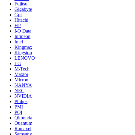
Fujitsu
Gigabyte
Gpi
Hitachi
HP
I-O Data
Infineon
Intel
Kingmax
Kingston
LENOVO
LG
M-Tech
Maxtor
Micron
NANYA
NEC
NVIDIA
Philips
PMI
PQI
Qimonda
Quantum
Ramaxel
Samsung