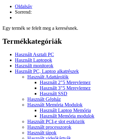
Oldalsáv
Sorrend:
Egy termék se felelt meg a keresésnek.
Termékkategóriák
Használt Asztali PC
Használt Laptopok
Használt monitorok
Használt PC, Laptop alkatrészek
Használt Adattárolók
Használt 2"5 Merevlemez
Használt 3"5 Merevlemez
Használt SSD
Használt Gépház
Használt Memória Modulok
Használt Laptop Memória
Használt Memória modulok
Használt PCI-e slot eszközök
Használt processzorok
Használt tápok
Használt videókártyák