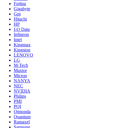
Fujitsu
Gigabyte
Gpi
Hitachi
HP
I-O Data
Infineon
Intel
Kingmax
Kingston
LENOVO
LG
M-Tech
Maxtor
Micron
NANYA
NEC
NVIDIA
Philips
PMI
PQI
Qimonda
Quantum
Ramaxel
Samsung