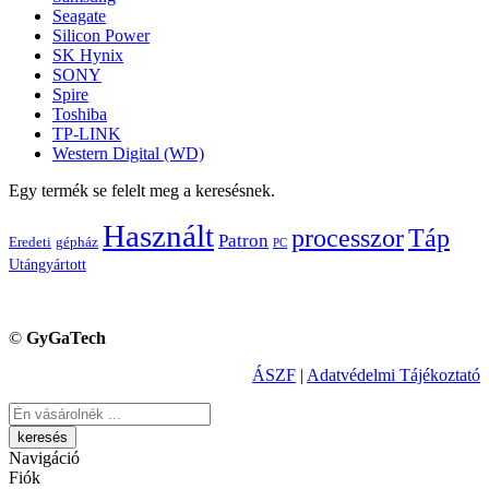
Seagate
Silicon Power
SK Hynix
SONY
Spire
Toshiba
TP-LINK
Western Digital (WD)
Egy termék se felelt meg a keresésnek.
Használt
processzor
Táp
Patron
Eredeti
gépház
PC
Utángyártott
©
GyGaTech
ÁSZF
|
Adatvédelmi Tájékoztató
Keresés
Navigáció
Fiók