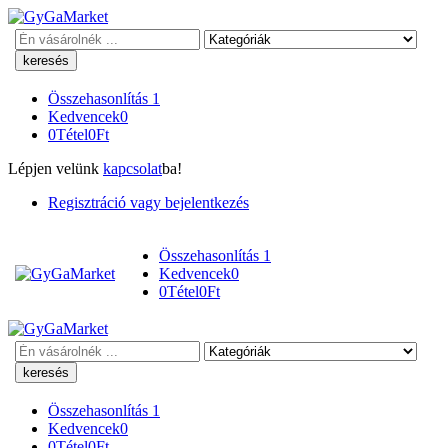
Keresés
Összehasonlítás
1
Kedvencek
0
0
Tétel
0
Ft
Lépjen velünk
kapcsolat
ba!
Regisztráció vagy bejelentkezés
Összehasonlítás
1
Kedvencek
0
0
Tétel
0
Ft
Keresés
Összehasonlítás
1
Kedvencek
0
0
Tétel
0
Ft