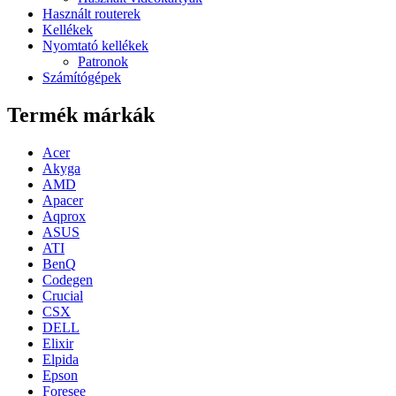
Használt routerek
Kellékek
Nyomtató kellékek
Patronok
Számítógépek
Termék márkák
Acer
Akyga
AMD
Apacer
Aqprox
ASUS
ATI
BenQ
Codegen
Crucial
CSX
DELL
Elixir
Elpida
Epson
Foresee