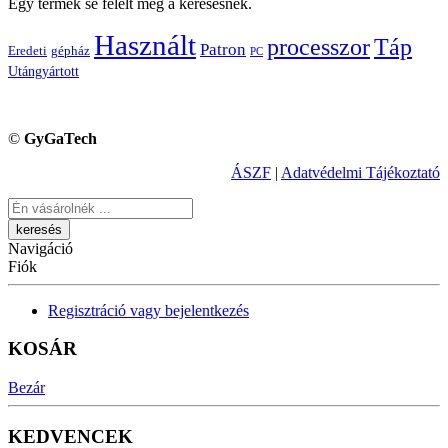
Egy termék se felelt meg a keresésnek.
Használt
processzor
Táp
Patron
Eredeti
gépház
PC
Utángyártott
©
GyGaTech
ÁSZF
|
Adatvédelmi Tájékoztató
Keresés
Navigáció
Fiók
Regisztráció vagy bejelentkezés
KOSÁR
Bezár
KEDVENCEK