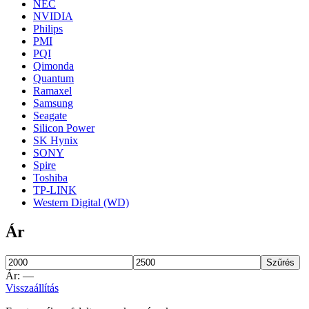
NEC
NVIDIA
Philips
PMI
PQI
Qimonda
Quantum
Ramaxel
Samsung
Seagate
Silicon Power
SK Hynix
SONY
Spire
Toshiba
TP-LINK
Western Digital (WD)
Ár
Szűrés
Ár:
—
Visszaállítás