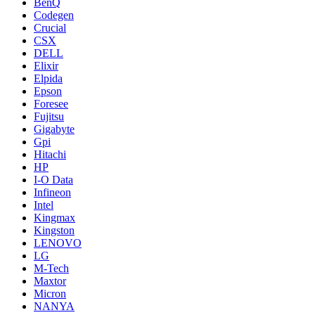
BenQ
Codegen
Crucial
CSX
DELL
Elixir
Elpida
Epson
Foresee
Fujitsu
Gigabyte
Gpi
Hitachi
HP
I-O Data
Infineon
Intel
Kingmax
Kingston
LENOVO
LG
M-Tech
Maxtor
Micron
NANYA