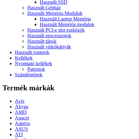
Használt SSD
Használt Gépház
Használt Memória Modulok
Használt Laptop Memória
Használt Memória modulok
Használt PCI-e slot eszközök
Használt processzorok
Használt tápok
Használt videókártyák
Használt routerek
Kellékek
Nyomtató kellékek
Patronok
Számítógépek
Termék márkák
Acer
Akyga
AMD
Apacer
Aqprox
ASUS
ATI