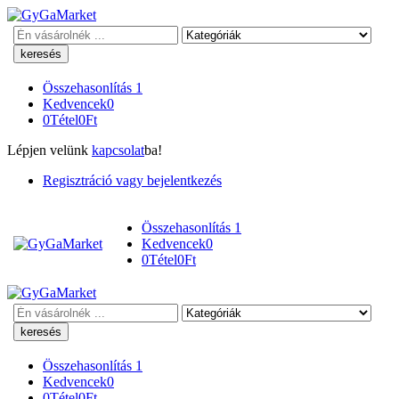
Keresés
Összehasonlítás
1
Kedvencek
0
0
Tétel
0
Ft
Lépjen velünk
kapcsolat
ba!
Regisztráció vagy bejelentkezés
Összehasonlítás
1
Kedvencek
0
0
Tétel
0
Ft
Keresés
Összehasonlítás
1
Kedvencek
0
0
Tétel
0
Ft