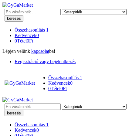
Keresés
Összehasonlítás
1
Kedvencek
0
0
Tétel
0
Ft
Lépjen velünk
kapcsolat
ba!
Regisztráció vagy bejelentkezés
Összehasonlítás
1
Kedvencek
0
0
Tétel
0
Ft
Keresés
Összehasonlítás
1
Kedvencek
0
0
Tétel
0
Ft