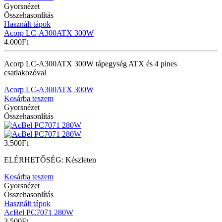
Gyorsnézet
Összehasonlítás
Használt tápok
Acorp LC-A300ATX 300W
4.000
Ft
Acorp LC-A300ATX 300W tápegység ATX és 4 pines
csatlakozóval
Acorp LC-A300ATX 300W
Kosárba teszem
Gyorsnézet
Összehasonlítás
3.500
Ft
ELÉRHETŐSÉG:
Készleten
Kosárba teszem
Gyorsnézet
Összehasonlítás
Használt tápok
AcBel PC7071 280W
3.500
Ft