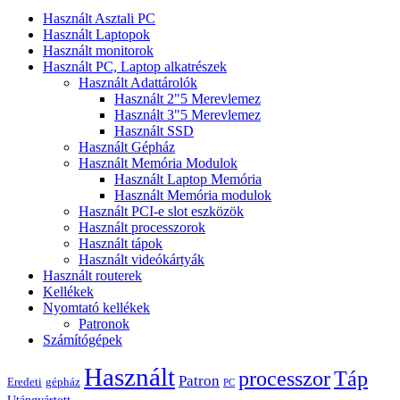
Használt Asztali PC
Használt Laptopok
Használt monitorok
Használt PC, Laptop alkatrészek
Használt Adattárolók
Használt 2"5 Merevlemez
Használt 3"5 Merevlemez
Használt SSD
Használt Gépház
Használt Memória Modulok
Használt Laptop Memória
Használt Memória modulok
Használt PCI-e slot eszközök
Használt processzorok
Használt tápok
Használt videókártyák
Használt routerek
Kellékek
Nyomtató kellékek
Patronok
Számítógépek
Használt
processzor
Táp
Patron
Eredeti
gépház
PC