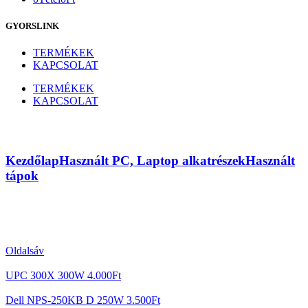
GYORSLINK
TERMÉKEK
KAPCSOLAT
TERMÉKEK
KAPCSOLAT
High Power HPC-300-202 300W
Kezdőlap
Használt PC, Laptop alkatrészek
Használt
tápok
Oldalsáv
UPC 300X 300W
4.000
Ft
Dell NPS-250KB D 250W
3.500
Ft