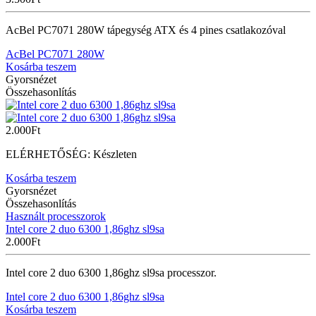
AcBel PC7071 280W tápegység ATX és 4 pines csatlakozóval
AcBel PC7071 280W
Kosárba teszem
Gyorsnézet
Összehasonlítás
2.000
Ft
ELÉRHETŐSÉG:
Készleten
Kosárba teszem
Gyorsnézet
Összehasonlítás
Használt processzorok
Intel core 2 duo 6300 1,86ghz sl9sa
2.000
Ft
Intel core 2 duo 6300 1,86ghz sl9sa processzor.
Intel core 2 duo 6300 1,86ghz sl9sa
Kosárba teszem