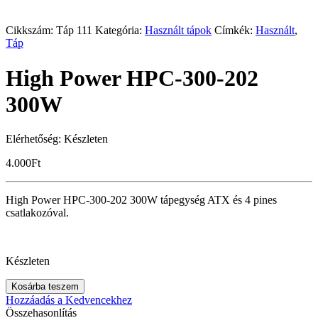
Cikkszám:
Táp 111
Kategória:
Használt tápok
Címkék:
Használt
,
Táp
High Power HPC-300-202
300W
Elérhetőség:
Készleten
4.000
Ft
High Power HPC-300-202 300W tápegység ATX és 4 pines
csatlakozóval.
Készleten
Kosárba teszem
Hozzáadás a Kedvencekhez
Összehasonlítás