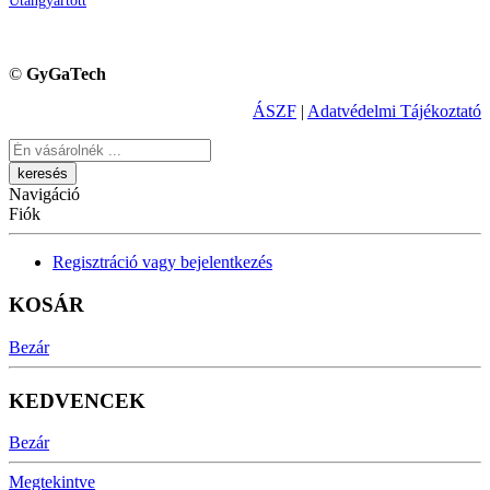
Utángyártott
©
GyGaTech
ÁSZF
|
Adatvédelmi Tájékoztató
Keresés
Navigáció
Fiók
Regisztráció vagy bejelentkezés
KOSÁR
Bezár
KEDVENCEK
Bezár
Megtekintve