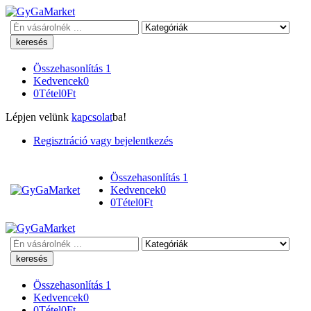
Keresés
Összehasonlítás
1
Kedvencek
0
0
Tétel
0
Ft
Lépjen velünk
kapcsolat
ba!
Regisztráció vagy bejelentkezés
Összehasonlítás
1
Kedvencek
0
0
Tétel
0
Ft
Keresés
Összehasonlítás
1
Kedvencek
0
0
Tétel
0
Ft