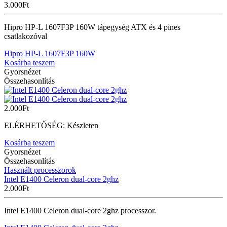
3.000
Ft
Hipro HP-L 1607F3P 160W tápegység ATX és 4 pines
csatlakozóval
Hipro HP-L 1607F3P 160W
Kosárba teszem
Gyorsnézet
Összehasonlítás
2.000
Ft
ELÉRHETŐSÉG:
Készleten
Kosárba teszem
Gyorsnézet
Összehasonlítás
Használt processzorok
Intel E1400 Celeron dual-core 2ghz
2.000
Ft
Intel E1400 Celeron dual-core 2ghz processzor.