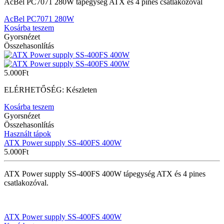
AcBel PC7071 280W tápegység ATX és 4 pines csatlakozóval
AcBel PC7071 280W
Kosárba teszem
Gyorsnézet
Összehasonlítás
5.000
Ft
ELÉRHETŐSÉG:
Készleten
Kosárba teszem
Gyorsnézet
Összehasonlítás
Használt tápok
ATX Power supply SS-400FS 400W
5.000
Ft
ATX Power supply SS-400FS 400W tápegység ATX és 4 pines
csatlakozóval.
ATX Power supply SS-400FS 400W