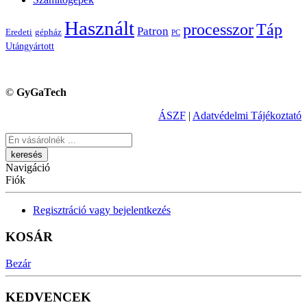
Használt
processzor
Táp
Patron
Eredeti
gépház
PC
Utángyártott
©
GyGaTech
ÁSZF
|
Adatvédelmi Tájékoztató
Keresés
Navigáció
Fiók
Regisztráció vagy bejelentkezés
KOSÁR
Bezár
KEDVENCEK