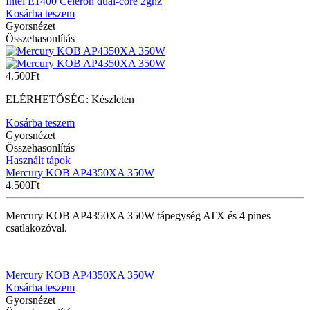
Intel E1400 Celeron dual-core 2ghz
Kosárba teszem
Gyorsnézet
Összehasonlítás
4.500
Ft
ELÉRHETŐSÉG:
Készleten
Kosárba teszem
Gyorsnézet
Összehasonlítás
Használt tápok
Mercury KOB AP4350XA 350W
4.500
Ft
Mercury KOB AP4350XA 350W tápegység ATX és 4 pines
csatlakozóval.
Mercury KOB AP4350XA 350W
Kosárba teszem
Gyorsnézet