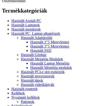
Összehasonlítás
Termékkategóriák
Használt Asztali PC
Használt Laptopok
Használt monitorok
Használt PC, Laptop alkatrészek
Használt Adattárolók
Használt 2"5 Merevlemez
Használt 3"5 Merevlemez
Használt SSD
Használt Gépház
Használt Memória Modulok
Használt Laptop Memória
Használt Memória modulok
Használt PCI-e slot eszközök
Használt processzorok
Használt tápok
Használt videókártyák
Használt routerek
Kellékek
Nyomtató kellékek
Patronok
Számítógépek