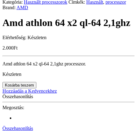
Kategória:
Használt processzorok
Címkék:
Használt
,
processzor
Brand:
AMD
Amd athlon 64 x2 ql-64 2,1ghz
Elérhetőség:
Készleten
2.000
Ft
Amd athlon 64 x2 ql-64 2,1ghz processzor.
Készleten
Kosárba teszem
Hozzáadás a Kedvencekhez
Összehasonlítás
Megosztás:
Összehasonlítás