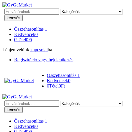
Keresés
Összehasonlítás
1
Kedvencek
0
0
Tétel
0
Ft
Lépjen velünk
kapcsolat
ba!
Regisztráció vagy bejelentkezés
Összehasonlítás
1
Kedvencek
0
0
Tétel
0
Ft
Keresés
Összehasonlítás
1
Kedvencek
0
0
Tétel
0
Ft