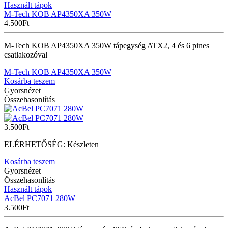
Használt tápok
M-Tech KOB AP4350XA 350W
4.500
Ft
M-Tech KOB AP4350XA 350W tápegység ATX2, 4 és 6 pines
csatlakozóval
M-Tech KOB AP4350XA 350W
Kosárba teszem
Gyorsnézet
Összehasonlítás
3.500
Ft
ELÉRHETŐSÉG:
Készleten
Kosárba teszem
Gyorsnézet
Összehasonlítás
Használt tápok
AcBel PC7071 280W
3.500
Ft