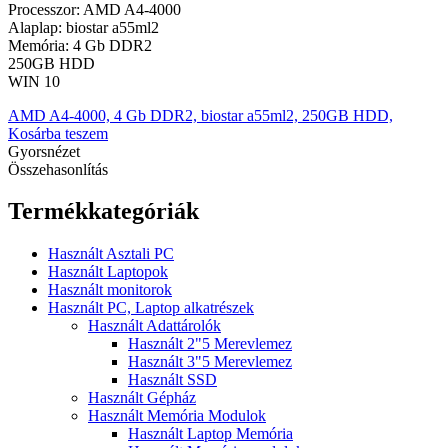
Processzor: AMD A4-4000
Alaplap: biostar a55ml2
Memória: 4 Gb DDR2
250GB HDD
WIN 10
AMD A4-4000, 4 Gb DDR2, biostar a55ml2, 250GB HDD,
Kosárba teszem
Gyorsnézet
Összehasonlítás
Termékkategóriák
Használt Asztali PC
Használt Laptopok
Használt monitorok
Használt PC, Laptop alkatrészek
Használt Adattárolók
Használt 2"5 Merevlemez
Használt 3"5 Merevlemez
Használt SSD
Használt Gépház
Használt Memória Modulok
Használt Laptop Memória