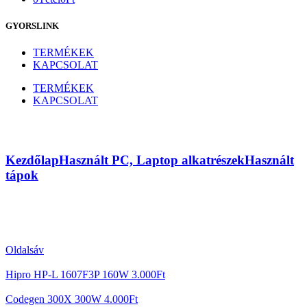
GYORSLINK
TERMÉKEK
KAPCSOLAT
TERMÉKEK
KAPCSOLAT
Acorp LC-A300ATX 300W
Kezdőlap
Használt PC, Laptop alkatrészek
Használt
tápok
Oldalsáv
Hipro HP-L 1607F3P 160W
3.000
Ft
Codegen 300X 300W
4.000
Ft