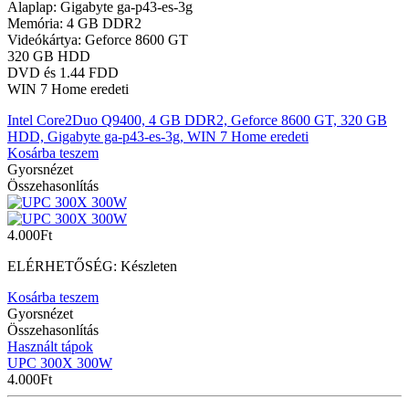
Alaplap: Gigabyte ga-p43-es-3g
Memória: 4 GB DDR2
Videókártya: Geforce 8600 GT
320 GB HDD
DVD és 1.44 FDD
WIN 7 Home eredeti
Intel Core2Duo Q9400, 4 GB DDR2, Geforce 8600 GT, 320 GB
HDD, Gigabyte ga-p43-es-3g, WIN 7 Home eredeti
Kosárba teszem
Gyorsnézet
Összehasonlítás
4.000
Ft
ELÉRHETŐSÉG:
Készleten
Kosárba teszem
Gyorsnézet
Összehasonlítás
Használt tápok
UPC 300X 300W
4.000
Ft