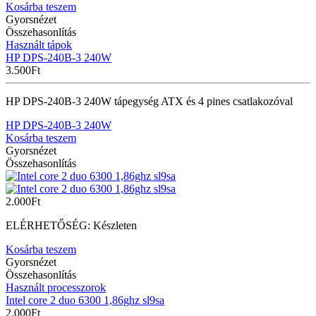
Kosárba teszem
Gyorsnézet
Összehasonlítás
Használt tápok
HP DPS-240B-3 240W
3.500
Ft
HP DPS-240B-3 240W tápegység ATX és 4 pines csatlakozóval
HP DPS-240B-3 240W
Kosárba teszem
Gyorsnézet
Összehasonlítás
2.000
Ft
ELÉRHETŐSÉG:
Készleten
Kosárba teszem
Gyorsnézet
Összehasonlítás
Használt processzorok
Intel core 2 duo 6300 1,86ghz sl9sa
2.000
Ft