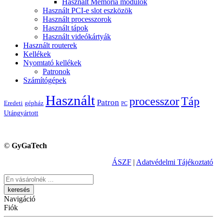
Használt Memória modulok
Használt PCI-e slot eszközök
Használt processzorok
Használt tápok
Használt videókártyák
Használt routerek
Kellékek
Nyomtató kellékek
Patronok
Számítógépek
Használt
processzor
Táp
Patron
Eredeti
gépház
PC
Utángyártott
©
GyGaTech
ÁSZF
|
Adatvédelmi Tájékoztató
Keresés
Navigáció
Fiók