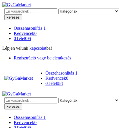
Keresés
Összehasonlítás
1
Kedvencek
0
0
Tétel
0
Ft
Lépjen velünk
kapcsolat
ba!
Regisztráció vagy bejelentkezés
Összehasonlítás
1
Kedvencek
0
0
Tétel
0
Ft
Keresés
Összehasonlítás
1
Kedvencek
0
0
Tétel
0
Ft